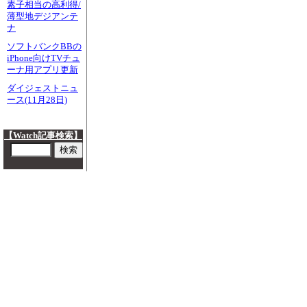
素子相当の高利得/
薄型地デジアンテ
ナ
ソフトバンクBBの
iPhone向けTVチュ
ーナ用アプリ更新
ダイジェストニュ
ース(11月28日)
【Watch記事検索】