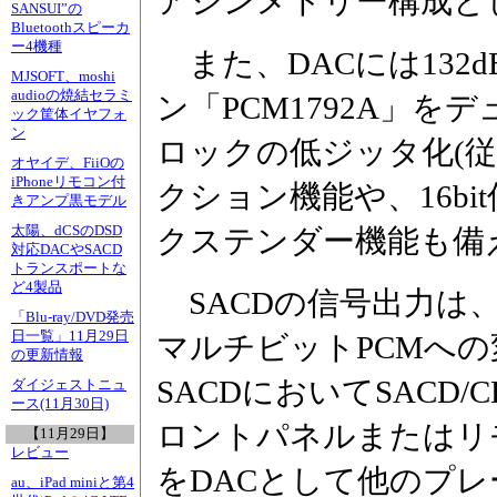
アシンメトリー構成と
SANSUI”の
Bluetoothスピーカ
ー4機種
また、DACには132d
MJSOFT、moshi
audioの焼結セラミ
ン「PCM1792A」
ック筐体イヤフォ
ン
ロックの低ジッタ化(従来
オヤイデ、FiiOの
iPhoneリモコン付
クション機能や、16bi
きアンプ黒モデル
太陽、dCSのDSD
クステンダー機能も備
対応DACやSACD
トランスポートな
ど4製品
SACDの信号出力は、
「Blu-ray/DVD発売
日一覧」11月29日
マルチビットPCMへ
の更新情報
SACDにおいてSACD
ダイジェストニュ
ース(11月30日)
ロントパネルまたはリモ
【11月29日】
レビュー
をDACとして他のプ
au、iPad miniと第4