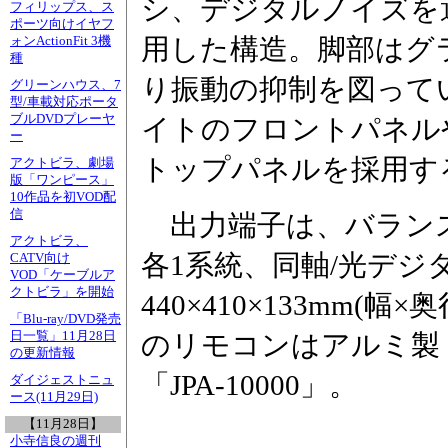
シ、デジタルノイズを
フィリップス、ス
ポーツ向けイヤフ
用した構造。脚部はグ
ォンActionFit 3機
種
り振動の抑制を図って
グリーンハウス、7
型/車載対応ポータ
ブルDVDプレーヤ
イトのフロントパネル
ー
トップパネルを採用す
アクトビラ、劇場
版「ワンピース」
10作品を初VOD配
信
出力端子は、バランス(
アクトビラ、
各1系統、同軸/光デジ
CATV向け
VOD「ケーブルア
クトビラ」を開始
440×410×133mm(幅
「Blu-ray/DVD発売
日一覧」11月28日
のリモコンはアルミ製「
の更新情報
「JPA-10000」。
ダイジェストニュ
ース(11月29日)
【11月28日】
小寺信良の週刊