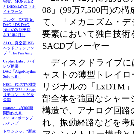
完実、MONSTER
とDIESELのコラボ
08」(99万7,500円
イヤフォン
て、「メカニズム・デ
コルグ、DSD対応
DAC「DS-DAC-
10」の次回出荷
要素において独自技術
を'13年2月に
ALO、真空管USB
SACDプレーヤー
ヘッドフォンアン
プ「The Pan Am」
ディスクドライブに
Cypher Labs、ハイ
レゾ携帯
DAC「AlgoRhythm
ャストの薄型トレイロ
Solo -dB」
リジナルの「LxDTM
NEC、PCのTV機能
操作アプリ「Smart
リモコン」などを
部全体を強固なシャー
公開
構造で、アナログ回路
zionote、約300時
間動作のJL
Acousticポータブ
れ、振動経路などを考
ルアンプ
ドウシシャ、“新生