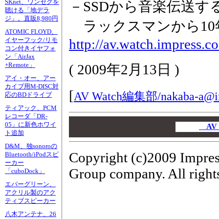
SKnet、ワンセグを
－SSDから音楽伝送す
聴ける「地デラ
ジ」。直販8,980円
ラックスマンから10年ぶ
ATOMIC FLOYD、
http://av.watch.impress.c
イヤーフック/リモ
コン付きイヤフォ
ン「AirJax
+Remote」
(
2009年2月13日
)
アイ・オー、アー
カイブ用M-DISC対
[
AV Watch編集部/
nakaba-a@i
応のBDドライブ
ティアック、PCM
レコーダ「DR-
00
05」に新色ホワイ
00
AV
ト追加
00
D&M、独sonoroの
Copyright (c)2009 Impres
Bluetooth/iPodスピ
ーカー
Group company. All rights
「cuboDock」
エバーグリーン、
アクリル製のアク
ティブスピーカー
八木アンテナ、26