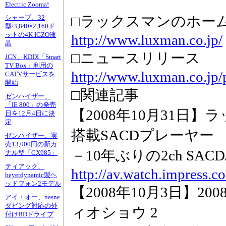
Electric Zooma!
□ラックスマンのホー
シャープ、32
型/3,840×2,160ド
ットの4K IGZO液
http://www.luxman.co.jp/
晶
□ニュースリリース
JCN、KDDI「Smart
TV Box」利用の
http://www.luxman.co.jp/
CATVサービスを
開始
□関連記事
ゼンハイザー、
「IE 800」の発売
【2008年10月31日
日を12月4日に決
定
搭載SACDプレーヤー
ゼンハイザー、実
売13,000円の新カ
－10年ぶりの2ch SACD/
ナル型「CX985」
ティアック、
http://av.watch.impress.
beyerdynamic製ヘ
ッドフォン2モデル
【2008年10月3日】
アイ・オー、nasne
ダビング対応の外
ィオショウ 2
付けBDドライブ