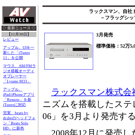
ラックスマン、自社ド
－フラッグシップ
◇ 最新ニュース ◇
【11月30日】
3月発売
レビュー
標準価格：52万5,0
アップル、UIを一
新した「iTunes
11」を公開
マウス、AM/FMラ
ジオ搭載オーディ
オプレーヤー
「Lyumo M33」
ラックスマン株式会
アップル、
iPad/iPhoneアプリ
「Remote」を新
ニズムを搭載したステレ
iTunesに対応
完実、beats by
06」を3月より発売する。
dr.dreのヘッドフォ
ン「Beats Solo
HD」に新色
2008年12月に発売