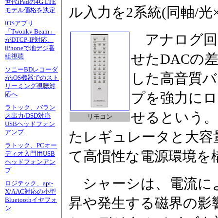
世代iPadの4G LTE
ル入力を2系統(同軸/光
モデル価格を決定
iOSアプリ
「Twonky Beam」
アナログ回
がDTCP-IP対応。
iPhoneで地デジ番
せたDACの
組視聴
ソニーBDレコーダ
した高音質バ
がiOS機器でのスト
リーミング視聴対
プを強力にロ
応へ
ラトック、バラン
せるという。
ス出力/DSD対応
リモコン
USBヘッドフォン
アンプ
たレギュレータと大容
ラトック、PCオー
て高慣性な電源環境を
ディオ入門用USB
ヘッドフォンアン
プ
シャーシは、電流に
ロジテック、apt-
X/AAC対応の小型
昇や発生する磁界の影
Bluetoothイヤフォ
ン