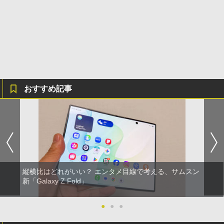
おすすめ記事
縦横比はどれがいい？ エンタメ目線で考える、サムスン
新「Galaxy Z Fold」
●
●
●