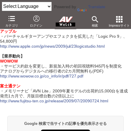
Powered by
Translate
【7月24日】
カテゴリ
ログイン
検索
Impressサイト
【ソフトウェア】
アップル
・バーチャルギターアンプやエフェクタを拡充した「Logic Pro 9」、
54,800円
http://www.apple.com/jp/news/2009/jul/23logicstudio.html
【業界動向】
WOWOW
・サービス約款を変更し、新規加入時の初回視聴料945円を制度化
アナログからデジタルへの移行者の2カ月間無料も(PDF)
http://www.wowow.co.jp/co_info/ir/pdf/727.pdf
富士通テン
・メモリーナビ「AVN Lite」2009年夏モデルの出荷約15,000台を達成
発売1カ月で、月販目標台数の2倍以上に
http://www.fujitsu-ten.co.jp/release/2009/07/20090724.html
Google 検索で当サイトの記事を優先表示させる