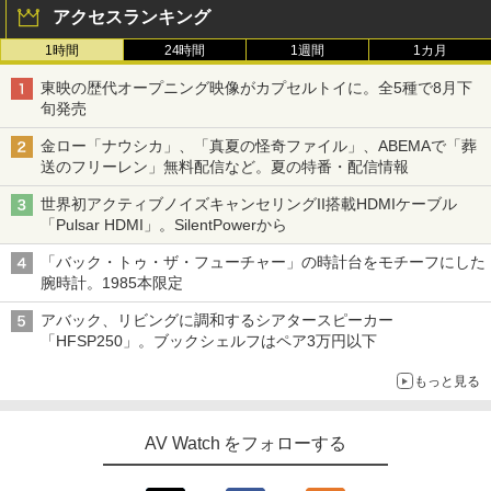
アクセスランキング
1時間
24時間
1週間
1カ月
東映の歴代オープニング映像がカプセルトイに。全5種で8月下
旬発売
金ロー「ナウシカ」、「真夏の怪奇ファイル」、ABEMAで「葬
送のフリーレン」無料配信など。夏の特番・配信情報
世界初アクティブノイズキャンセリングII搭載HDMIケーブル
「Pulsar HDMI」。SilentPowerから
「バック・トゥ・ザ・フューチャー」の時計台をモチーフにした
腕時計。1985本限定
アバック、リビングに調和するシアタースピーカー
「HFSP250」。ブックシェルフはペア3万円以下
もっと見る
AV Watch をフォローする