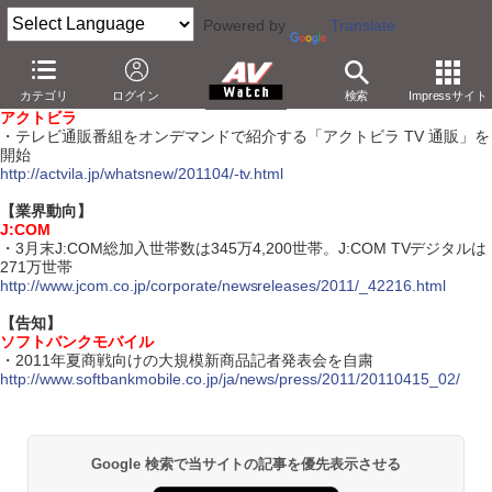
Powered by
Translate
【4月15日】
カテゴリ
ログイン
検索
Impressサイト
【サービス】
アクトビラ
・テレビ通販番組をオンデマンドで紹介する「アクトビラ TV 通販」を
開始
http://actvila.jp/whatsnew/201104/-tv.html
【業界動向】
J:COM
・3月末J:COM総加入世帯数は345万4,200世帯。J:COM TVデジタルは
271万世帯
http://www.jcom.co.jp/corporate/newsreleases/2011/_42216.html
【告知】
ソフトバンクモバイル
・2011年夏商戦向けの大規模新商品記者発表会を自粛
http://www.softbankmobile.co.jp/ja/news/press/2011/20110415_02/
Google 検索で当サイトの記事を優先表示させる