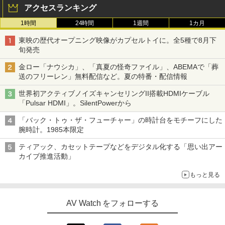
アクセスランキング
1時間
24時間
1週間
1カ月
東映の歴代オープニング映像がカプセルトイに。全5種で8月下
旬発売
金ロー「ナウシカ」、「真夏の怪奇ファイル」、ABEMAで「葬
送のフリーレン」無料配信など。夏の特番・配信情報
世界初アクティブノイズキャンセリングII搭載HDMIケーブル
「Pulsar HDMI」。SilentPowerから
「バック・トゥ・ザ・フューチャー」の時計台をモチーフにした
腕時計。1985本限定
ティアック、カセットテープなどをデジタル化する「思い出アー
カイブ推進活動」
もっと見る
AV Watch をフォローする