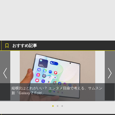
おすすめ記事
縦横比はどれがいい？ エンタメ目線で考える、サムスン
新「Galaxy Z Fold」
●
●
●