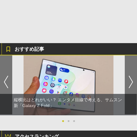
おすすめ記事
縦横比はどれがいい？ エンタメ目線で考える、サムスン
新「Galaxy Z Fold」
●
●
●
アクセスランキング