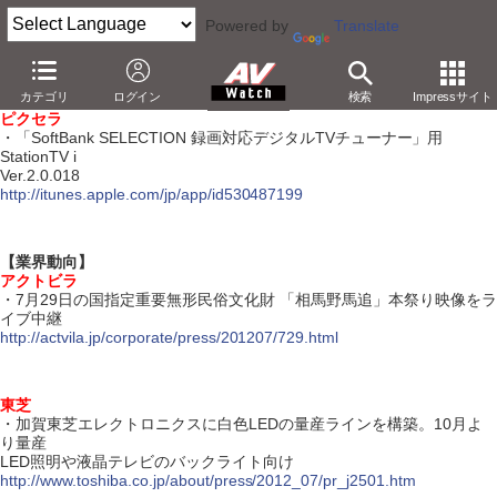
Powered by
Translate
【7月26日】
カテゴリ
ログイン
検索
Impressサイト
【アプリ】
ピクセラ
・「SoftBank SELECTION 録画対応デジタルTVチューナー」用
StationTV i
Ver.2.0.018
http://itunes.apple.com/jp/app/id530487199
【業界動向】
アクトビラ
・7月29日の国指定重要無形民俗文化財 「相馬野馬追」本祭り映像をラ
イブ中継
http://actvila.jp/corporate/press/201207/729.html
東芝
・加賀東芝エレクトロニクスに白色LEDの量産ラインを構築。10月よ
り量産
LED照明や液晶テレビのバックライト向け
http://www.toshiba.co.jp/about/press/2012_07/pr_j2501.htm