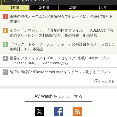
1時間
24時間
1週間
1カ月
東映の歴代オープニング映像がカプセルトイに。全5種で8月下
旬発売
金ロー「ナウシカ」、「真夏の怪奇ファイル」、ABEMAで「葬
送のフリーレン」無料配信など。夏の特番・配信情報
「バック・トゥ・ザ・フューチャー」の時計台をモチーフにした
腕時計。1985本限定
世界初アクティブノイズキャンセリングII搭載HDMIケーブル
「Pulsar HDMI」。SilentPowerから
純正の有線CarPlay/Android Autoをワイヤレス化するアダプタ
もっと見る
AV Watch をフォローする