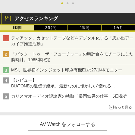
●
●
●
アクセスランキング
1時間
24時間
1週間
1カ月
ティアック、カセットテープなどをデジタル化する「思い出アー
カイブ推進活動」
「バック・トゥ・ザ・フューチャー」の時計台をモチーフにした
腕時計。1985本限定
MSI、世界初インクジェット印刷有機ELの27型4Kモニター
【レビュー】
DIATONEの遺伝子継承、最新なのに懐かしい“惚れる
音”Tecnologia e Cuore「DS-TC52B」を聴く
カリスマオーディオ評論家の軌跡「長岡鉄男の仕事」5日発売
もっと見る
AV Watch をフォローする