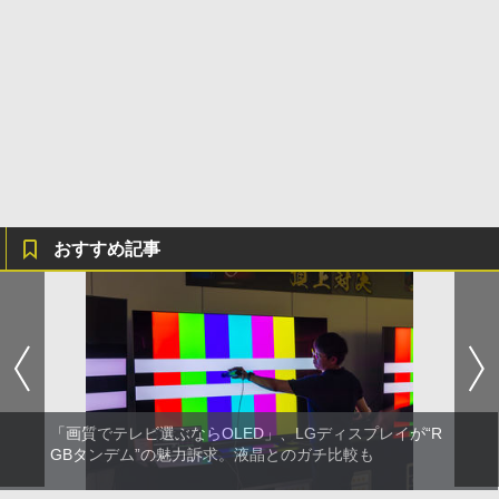
おすすめ記事
「画質でテレビ選ぶならOLED」、LGディスプレイが“R
GBタンデム”の魅力訴求。液晶とのガチ比較も