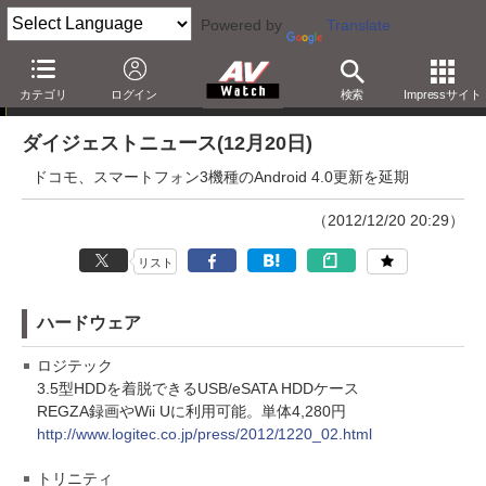
Powered by
Translate
ダイジェストニュース
カテゴリ
ログイン
検索
Impressサイト
ダイジェストニュース(12月20日)
ドコモ、スマートフォン3機種のAndroid 4.0更新を延期
（2012/12/20 20:29）
リスト
ハードウェア
ロジテック
3.5型HDDを着脱できるUSB/eSATA HDDケース
REGZA録画やWii Uに利用可能。単体4,280円
http://www.logitec.co.jp/press/2012/1220_02.html
トリニティ