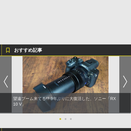
おすすめ記事
望遠ブーム来てる!? 9年ぶりに大復活した、ソニー「RX
10 V」
●
●
●