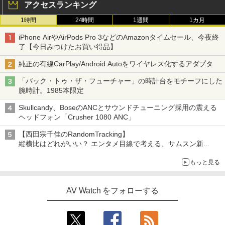
アクセスランキング
1時間
24時間
1週間
1カ月
iPhone AirやAirPods Pro 3などのAmazonタイムセール、今夜終
了【今日みつけたお買い得品】
純正の有線CarPlay/Android Autoをワイヤレス化するアダプタ
「バック・トゥ・ザ・フューチャー」の時計台をモチーフにした
腕時計。1985本限定
Skullcandy、BoseのANCとサウンドチューニング採用の震える
ヘッドフォン「Crusher 1080 ANC」
【西田宗千佳のRandomTracking】
縦横比はどれがいい？ エンタメ目線で考える、サムスン新
「Galaxy Z Fold」
もっと見る
AV Watch をフォローする