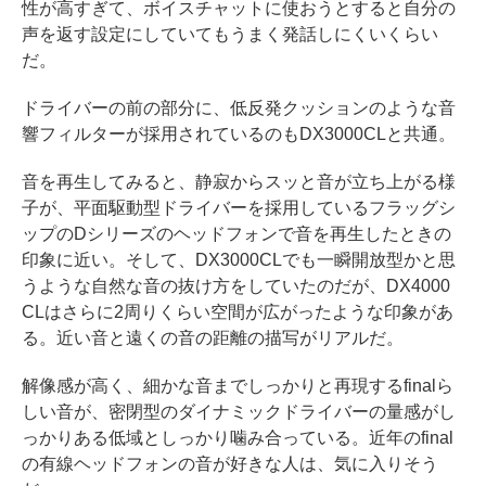
性が高すぎて、ボイスチャットに使おうとすると自分の
声を返す設定にしていてもうまく発話しにくいくらい
だ。
ドライバーの前の部分に、低反発クッションのような音
響フィルターが採用されているのもDX3000CLと共通。
音を再生してみると、静寂からスッと音が立ち上がる様
子が、平面駆動型ドライバーを採用しているフラッグシ
ップのDシリーズのヘッドフォンで音を再生したときの
印象に近い。そして、DX3000CLでも一瞬開放型かと思
うような自然な音の抜け方をしていたのだが、DX4000
CLはさらに2周りくらい空間が広がったような印象があ
る。近い音と遠くの音の距離の描写がリアルだ。
解像感が高く、細かな音までしっかりと再現するfinalら
しい音が、密閉型のダイナミックドライバーの量感がし
っかりある低域としっかり噛み合っている。近年のfinal
の有線ヘッドフォンの音が好きな人は、気に入りそう