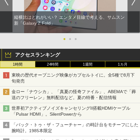
縦横比はどれがいい？ エンタメ目線で考える、サムスン
新「Galaxy Z Fold」
●
●
●
アクセスランキング
1時間
24時間
1週間
1カ月
東映の歴代オープニング映像がカプセルトイに。全5種で8月下
旬発売
金ロー「ナウシカ」、「真夏の怪奇ファイル」、ABEMAで「葬
送のフリーレン」無料配信など。夏の特番・配信情報
世界初アクティブノイズキャンセリングII搭載HDMIケーブル
「Pulsar HDMI」。SilentPowerから
「バック・トゥ・ザ・フューチャー」の時計台をモチーフにした
腕時計。1985本限定