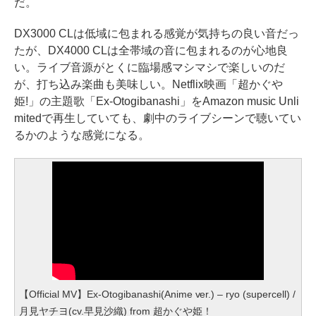
だ。
DX3000 CLは低域に包まれる感覚が気持ちの良い音だっ
たが、DX4000 CLは全帯域の音に包まれるのが心地良
い。ライブ音源がとくに臨場感マシマシで楽しいのだ
が、打ち込み楽曲も美味しい。Netflix映画「超かぐや
姫!」の主題歌「Ex-Otogibanashi」をAmazon music Unli
mitedで再生していても、劇中のライブシーンで聴いてい
るかのような感覚になる。
【Official MV】Ex-Otogibanashi(Anime ver.) – ryo (supercell) /
月見ヤチヨ(cv.早見沙織) from 超かぐや姫！