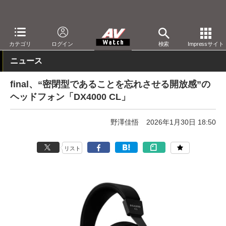
AV Watch
製品
ヘッドフォン
final
カテゴリ
ログイン
検索
Impressサイト
ニュース
final、“密閉型であることを忘れさせる開放感”の
ヘッドフォン「DX4000 CL」
野澤佳悟
2026年1月30日 18:50
リスト