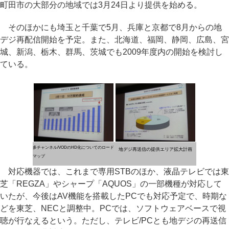
町田市の大部分の地域では3月24日より提供を始める。
そのほかにも埼玉と千葉で5月、兵庫と京都で8月からの地
デジ再配信開始を予定。また、北海道、福岡、静岡、広島、宮
城、新潟、栃木、群馬、茨城でも2009年度内の開始を検討し
ている。
多チャンネル/VODのHD化についてのロード
地デジ再送信の提供エリア拡大計画
マップ
対応機器では、これまで専用STBのほか、液晶テレビでは東
芝「REGZA」やシャープ「AQUOS」の一部機種が対応して
いたが、今後はAV機能を搭載したPCでも対応予定で、時期な
どを東芝、NECと調整中。PCでは、ソフトウェアベースで視
聴が行なえるという。ただし、テレビ/PCとも地デジの再送信