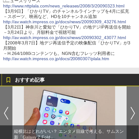
□ニュースリリース
http://www.nttplala.com/news_releases/2008/3/20090323.html
【3月9日】「ひかりTV」のチャンネルラインナップを4月に拡充
－スポーツ、映画など、HDを10チャンネル追加
http://av.watch.impress.co.jp/docs/news/20090309_43276.html
【3月2日】神奈川と愛知で「ひかりTV」の地デジIP再送信を開始
－3月24日より。月額料金で視聴可能
http://av.watch.impress.co.jp/docs/news/20090302_43077.html
【2008年3月7日】地デジ再送信予定の映像配信「ひかりTV」が3
月開始
－H.264/1080iコンテンツも。NGN含むフレッツ利用者に
http://av.watch.impress.co.jp/docs/20080307/plala.htm
おすすめ記事
縦横比はどれがいい？ エンタメ目線で考える、サムスン
新「Galaxy Z Fold」