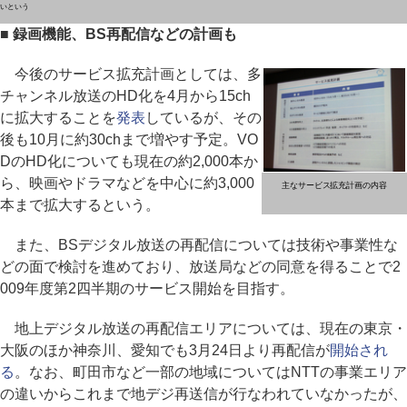
いという
■ 録画機能、BS再配信などの計画も
今後のサービス拡充計画としては、多
チャンネル放送のHD化を4月から15ch
に拡大することを
発表
しているが、その
後も10月に約30chまで増やす予定。VO
DのHD化についても現在の約2,000本か
ら、映画やドラマなどを中心に約3,000
主なサービス拡充計画の内容
本まで拡大するという。
また、BSデジタル放送の再配信については技術や事業性な
どの面で検討を進めており、放送局などの同意を得ることで2
009年度第2四半期のサービス開始を目指す。
地上デジタル放送の再配信エリアについては、現在の東京・
大阪のほか神奈川、愛知でも3月24日より再配信が
開始され
る
。なお、町田市など一部の地域についてはNTTの事業エリア
の違いからこれまで地デジ再送信が行なわれていなかったが、