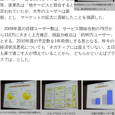
答。坂東氏は「他サービスと競合すると
4th MEDIAとひかりTVの視聴数比較(本数ベ
ース)。4th MEDIAを100としている
言われていたが、大半のユーザーは新
規」とし、マーケットの拡大に貢献したことを強調した。
2009年度の目標ユーザー数は、サービス開始当初の79万か
ら110万に大きく上方修正、損益分岐点は「約90万ユーザー」
とする。2010年度の予定数を1年前倒しする形となる。昨今の
経済状況悪化についても「ネガティブには捉えていない。土日
も家で過ごす人が増えていることから、どちらかといえばプラ
スでは」とした。
ユーザーの大半は、CATVやCS加入経験がな
ひかりTVのビジネスモデル
今後の目標ユーザー数