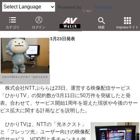
Powered by
Translate
「ひかりTV」契約数が50万件突破。録画機能などの計画も
カテゴリ
ログイン
検索
Impressサイト
－地デジ再配信は年度内17エリア、BSは第2四半期に
3月23日発表
ひかりTVのキャラクター「ひかりカエサ
ル」
株式会社NTTぷららは23日、運営する映像配信サービス
「ひかりTV」の契約数が3月11日に50万件を突破したと発
表。合わせて、サービス開始1周年を迎えた現状や今後のサー
ビス拡大に関する計画などを説明した。
ひかりTVは、NTTの「光ネクスト」
と「フレッツ光」ユーザー向けの映像配
信サービス。VOD型と多チャンネル放