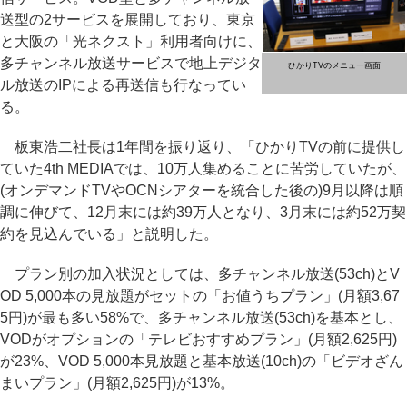
送型の2サービスを展開しており、東京
と大阪の「光ネクスト」利用者向けに、
多チャンネル放送サービスで地上デジタ
ひかりTVのメニュー画面
ル放送のIPによる再送信も行なってい
る。
板東浩二社長は1年間を振り返り、「ひかりTVの前に提供し
ていた4th MEDIAでは、10万人集めることに苦労していたが、
(オンデマンドTVやOCNシアターを統合した後の)9月以降は順
調に伸びて、12月末には約39万人となり、3月末には約52万契
約を見込んでいる」と説明した。
プラン別の加入状況としては、多チャンネル放送(53ch)とV
OD 5,000本の見放題がセットの「お値うちプラン」(月額3,67
5円)が最も多い58%で、多チャンネル放送(53ch)を基本とし、
VODがオプションの「テレビおすすめプラン」(月額2,625円)
が23%、VOD 5,000本見放題と基本放送(10ch)の「ビデオざん
まいプラン」(月額2,625円)が13%。