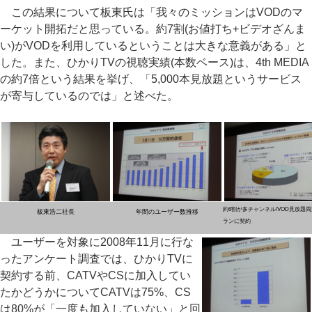
この結果について板東氏は「我々のミッションはVODのマ
ーケット開拓だと思っている。約7割(お値打ち+ビデオざんま
い)がVODを利用しているということは大きな意義がある」と
した。また、ひかりTVの視聴実績(本数ベース)は、4th MEDIA
の約7倍という結果を挙げ、「5,000本見放題というサービス
が寄与しているのでは」と述べた。
約6割が多チャンネル/VOD見放題
板東浩二社長
年間のユーザー数推移
ランに契約
ユーザーを対象に2008年11月に行な
ったアンケート調査では、ひかりTVに
契約する前、CATVやCSに加入してい
たかどうかについてCATVは75%、CS
は80%が「一度も加入していない」と回