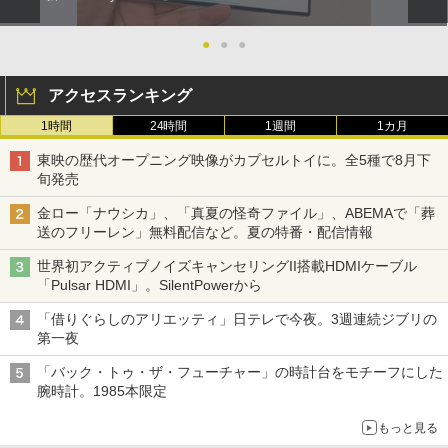
●
●
●
アクセスランキング
1時間
24時間
1週間
1カ月
東映の歴代オープニング映像がカプセルトイに。全5種で8月下
旬発売
金ロー「ナウシカ」、「真夏の怪奇ファイル」、ABEMAで「葬
送のフリーレン」無料配信など。夏の特番・配信情報
世界初アクティブノイズキャンセリングII搭載HDMIケーブル
「Pulsar HDMI」。SilentPowerから
「借りぐらしのアリエッティ」日テレで今夜。3週連続ジブリの
第一夜
「バック・トゥ・ザ・フューチャー」の時計台をモチーフにした
腕時計。1985本限定
もっと見る