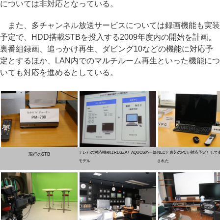
については非対応となっている。
また、多チャンネル放送サービスについては録画機能も実装
予定で、HDD搭載STBを投入する2009年度内の開始を計画。
裏番組録画、追っかけ再生、ダビング10などの機能に対応予
定とするほか、LAN内でのマルチルーム再生といった機能につ
いても対応を進めるとしている。
テレビの対応機種はREGZAとAQUOSの一部
NECと東芝のPCが対応予定として
現行のSTB
モデル
された