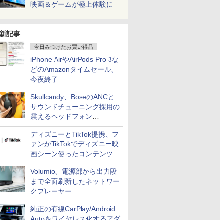
映画＆ゲームが極上体験に
新記事
今日みつけたお買い得品
iPhone AirやAirPods Pro 3な
どのAmazonタイムセール、
今夜終了
Skullcandy、BoseのANCと
サウンドチューニング採用の
震えるヘッドフォン
「Crusher 1080 ANC」
ディズニーとTikTok提携、フ
ァンがTikTokでディズニー映
画シーン使ったコンテンツ制
作、Disney+にも配信
Volumio、電源部から出力段
まで全面刷新したネットワー
クプレーヤー
「Primo（2026）」
純正の有線CarPlay/Android
Autoをワイヤレス化するアダ