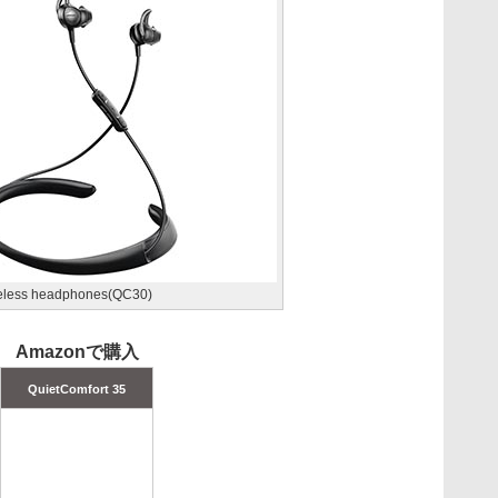
reless headphones(QC30)
Amazonで購入
QuietComfort 35