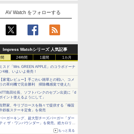
AV Watch をフォローする
Impress Watchシリーズ 人気記事
時間
24時間
1週間
1カ月
ミスド「Mrs. GREEN APPLE」のコラボドーナ
ツ4種、いよいよ発売！
【家電レビュー】手ごわい雑草との戦い、コメ
リの草刈機で完全勝利 掃除機感覚で使えた
NTT島田社長、ソフトバンクのセブン出資に「d
ポイント使えるようにして」
吉野家、牛リブロースを熱々で提供する「極旨
牛鉄板ステーキ定食」を発売
バーガーキング、超大型チーズバーガー「ダー
ティ ザ・ワンパウンダー」を発売。総カロリー
約1656kcal、総重量約527g！
もっと見る