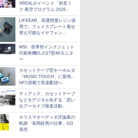
XREALがイベント「初音ミ
ク 夜空プログラム 2026」
LIFEEAR、高透明度レジン採
用で、フェイスプレート着せ
替え可能なイヤフォン
「Nova Shell」
MSI、世界初インクジェット
印刷有機ELの27型4Kモニタ
ー
カセットテープ型キーホルダ
「MUSIC TOUCH」に新色。
NFC搭載で音楽配信へ
ティアック、カセットテープ
などをデジタル化する「思い
出アーカイブ推進活動」
カリスマオーディオ評論家の
軌跡「長岡鉄男の仕事」5日
発売