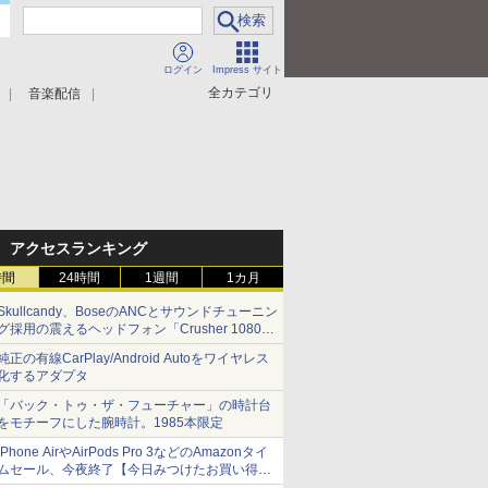
ログイン
Impress サイト
全カテゴリ
音楽配信
アクセスランキング
時間
24時間
1週間
1カ月
Skullcandy、BoseのANCとサウンドチューニン
グ採用の震えるヘッドフォン「Crusher 1080
ANC」
純正の有線CarPlay/Android Autoをワイヤレス
化するアダプタ
「バック・トゥ・ザ・フューチャー」の時計台
をモチーフにした腕時計。1985本限定
iPhone AirやAirPods Pro 3などのAmazonタイ
ムセール、今夜終了【今日みつけたお買い得
品】