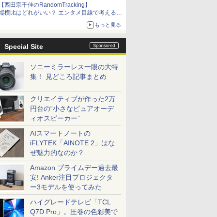
【西田宗千佳のRandomTracking】
縦横比はどれがいい？ エンタメ目線で考える、
サムスン新「Galaxy Z Fold」
もっと見る
Special Site
ソニーミラーレス一眼の大特
集！ 見どころ記事まとめ
クリエイティブが作った2万
円台の“小さなピュアオーデ
ィオスピーカー”
AIスマートノートの
iFLYTEK「AINOTE 2」はな
ぜ魅力的なのか？
Amazon プライムデー過去最
安! Anker注目プロジェクタ
ー3モデルを使ってみた
ハイグレードテレビ「TCL
Q7D Pro」。圧巻の色彩美で