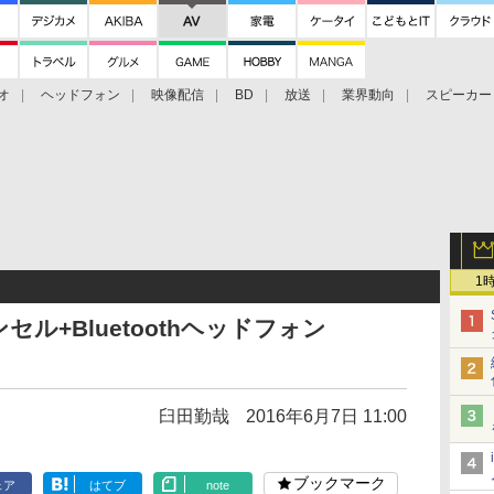
オ
ヘッドフォン
映像配信
BD
放送
業界動向
スピーカー
ェクタ
PS4
BDプレーヤー
映像配信
BD
1
ル+Bluetoothヘッドフォン
臼田勤哉
2016年6月7日 11:00
ブックマーク
ェア
はてブ
note