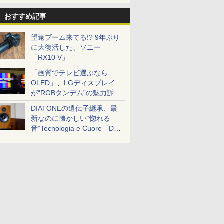
おすすめ記事
望遠ブーム来てる!? 9年ぶり
に大復活した、ソニー
「RX10 V」
「画質でテレビ選ぶなら
OLED」、LGディスプレイ
が“RGBタンデム”の魅力訴
求。液晶とのガチ比較も
DIATONEの遺伝子継承、最
新なのに懐かしい“惚れる
音”Tecnologia e Cuore「DS-
TC52B」を聴く