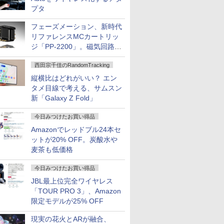
プタ
フェーズメーション、新時代
リファレンスMCカートリッ
ジ「PP-2200」。磁気回路や
ハウジングを根本から見直し
西田宗千佳のRandomTracking
縦横比はどれがいい？ エン
タメ目線で考える、サムスン
新「Galaxy Z Fold」
今日みつけたお買い得品
Amazonでレッドブル24本セ
ットが20% OFF。炭酸水や
麦茶も低価格
今日みつけたお買い得品
JBL最上位完全ワイヤレス
「TOUR PRO 3」、Amazon
限定モデルが25% OFF
現実の花火とARが融合、