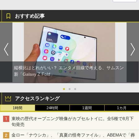
おすすめ記事
縦横比はどれがいい？ エンタメ目線で考える、サムスン
新「Galaxy Z Fold」
●
●
●
アクセスランキング
1時間
24時間
1週間
1カ月
東映の歴代オープニング映像がカプセルトイに。全5種で8月下
旬発売
金ロー「ナウシカ」、「真夏の怪奇ファイル」、ABEMAで「葬