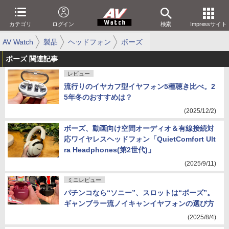
カテゴリ
ログイン
検索
Impressサイト
AV Watch
製品
ヘッドフォン
ボーズ
ボーズ 関連記事
レビュー
流行りのイヤカフ型イヤフォン5種聴き比べ。2
5年冬のおすすめは？
(2025/12/2)
ボーズ、動画向け空間オーディオ＆有線接続対
応ワイヤレスヘッドフォン「QuietComfort Ult
ra Headphones(第2世代)」
(2025/9/11)
ミニレビュー
パチンコなら“ソニー”、スロットは“ボーズ”。
ギャンブラー流ノイキャンイヤフォンの選び方
(2025/8/4)