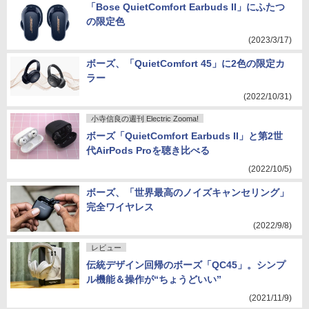
「Bose QuietComfort Earbuds II」にふたつ
の限定色
(2023/3/17)
ボーズ、「QuietComfort 45」に2色の限定カ
ラー
(2022/10/31)
小寺信良の週刊 Electric Zooma!
ボーズ「QuietComfort Earbuds II」と第2世
代AirPods Proを聴き比べる
(2022/10/5)
ボーズ、「世界最高のノイズキャンセリング」
完全ワイヤレス
(2022/9/8)
レビュー
伝統デザイン回帰のボーズ「QC45」。シンプ
ル機能＆操作が“ちょうどいい”
(2021/11/9)