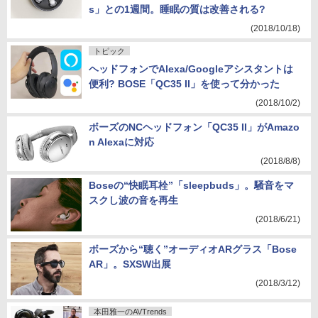
s」との1週間。睡眠の質は改善される?
(2018/10/18)
トピック
ヘッドフォンでAlexa/Googleアシスタントは
便利? BOSE「QC35 II」を使って分かった
(2018/10/2)
ボーズのNCヘッドフォン「QC35 II」がAmazo
n Alexaに対応
(2018/8/8)
Boseの“快眠耳栓”「sleepbuds」。騒音をマ
スクし波の音を再生
(2018/6/21)
ボーズから“聴く”オーディオARグラス「Bose
AR」。SXSW出展
(2018/3/12)
本田雅一のAVTrends