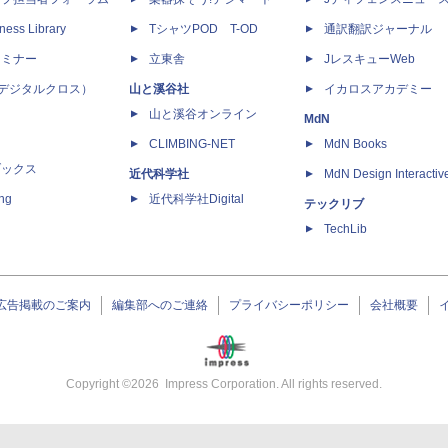
ness Library
TシャツPOD T-OD
通訳翻訳ジャーナル
セミナー
立東舎
JレスキューWeb
 X（デジタルクロス）
山と溪谷社
イカロスアカデミー
山と溪谷オンライン
MdN
CLIMBING-NET
MdN Books
ブックス
近代科学社
MdN Design Interactiv
ing
近代科学社Digital
テックリブ
TechLib
広告掲載のご案内
編集部へのご連絡
プライバシーポリシー
会社概要
Copyright ©
2026
Impress Corporation. All rights reserved.