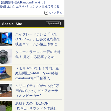
【西田宗千佳のRandomTracking】
縦横比はどれがいい？ エンタメ目線で考える、
サムスン新「Galaxy Z Fold」
もっと見る
Special Site
ハイグレードテレビ「TCL
Q7D Pro」。圧巻の色彩美で
映画＆ゲームが極上体験に
ソニーミラーレス一眼の大特
集！ 見どころ記事まとめ
メモリ32GBでも予算内。産
経新聞社がAMD Ryzen搭載
dynabookを2千台導入
クリエイティブが作った2万
円台の“小さなピュアオーデ
ィオスピーカー”
鳥肌ものの「DENON
HOME」サウンドを体感し