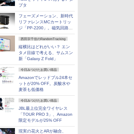
プタ
フェーズメーション、新時代
リファレンスMCカートリッ
ジ「PP-2200」。磁気回路や
ハウジングを根本から見直し
西田宗千佳のRandomTracking
縦横比はどれがいい？ エン
タメ目線で考える、サムスン
新「Galaxy Z Fold」
今日みつけたお買い得品
Amazonでレッドブル24本セ
ットが20% OFF。炭酸水や
麦茶も低価格
今日みつけたお買い得品
JBL最上位完全ワイヤレス
「TOUR PRO 3」、Amazon
限定モデルが25% OFF
現実の花火とARが融合、