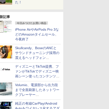
た！
新記事
今日みつけたお買い得品
iPhone AirやAirPods Pro 3な
どのAmazonタイムセール、
今夜終了
Skullcandy、BoseのANCと
サウンドチューニング採用の
震えるヘッドフォン
「Crusher 1080 ANC」
ディズニーとTikTok提携、フ
ァンがTikTokでディズニー映
画シーン使ったコンテンツ制
作、Disney+にも配信
Volumio、電源部から出力段
まで全面刷新したネットワー
クプレーヤー
「Primo（2026）」
純正の有線CarPlay/Android
Autoをワイヤレス化するアダ