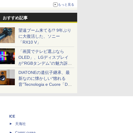
もっと見る
おすすめ記事
望遠ブーム来てる!? 9年ぶり
に大復活した、ソニー
「RX10 V」
「画質でテレビ選ぶなら
OLED」、LGディスプレイ
が“RGBタンデム”の魅力訴
求。液晶とのガチ比較も
DIATONEの遺伝子継承、最
新なのに懐かしい“惚れる
音”Tecnologia e Cuore「DS-
TC52B」を聴く
ICE
天海社
ス
Comic curea