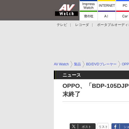
テレビ
レコーダ
ポータブルオーディ
スマートスピーカー
デジカメ
プロジ
AV Watch
製品
BD/DVDプレーヤー
OP
ニュース
OPPO、「BDP-105
末終了
ポスト
リスト
シ