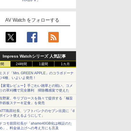
AV Watch をフォローする
Impress Watchシリーズ 人気記事
時間
24時間
1週間
1カ月
ミスド「Mrs. GREEN APPLE」のコラボドーナ
ツ4種、いよいよ発売！
【家電レビュー】手ごわい雑草との戦い、コメ
リの草刈機で完全勝利 掃除機感覚で使えた
吉野家、牛リブロースを熱々で提供する「極旨
牛鉄板ステーキ定食」を発売
NTT島田社長、ソフトバンクのセブン出資に「d
ポイント使えるようにして」
ドコモ前田社長が「ahamo40GB化は検証のた
め」、料金値上げへの考え方にも言及