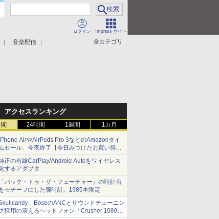
ログイン
Impress サイト
全カテゴリ
音楽配信
アクセスランキング
時間
24時間
1週間
1カ月
iPhone AirやAirPods Pro 3などのAmazonタイ
ムセール、今夜終了【今日みつけたお買い得
品】
純正の有線CarPlay/Android Autoをワイヤレス
化するアダプタ
「バック・トゥ・ザ・フューチャー」の時計台
をモチーフにした腕時計。1985本限定
Skullcandy、BoseのANCとサウンドチューニン
グ採用の震えるヘッドフォン「Crusher 1080
ANC」