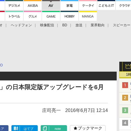
オ
ヘッドフォン
映像配信
BD
放送
業界動向
スピーカー
ェクタ
PS4
BDプレーヤー
映像配信
BD
PO
1
DJP」の日本限定版アップグレードを6月
庄司亮一
2016年6月7日 12:14
ブックマーク
ェア
はてブ
note