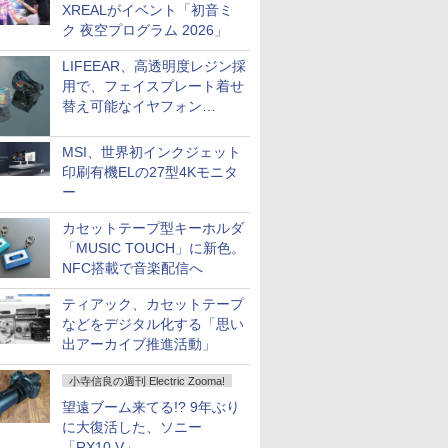
XREALがイベント「初音ミ
ク 夜空プログラム 2026」
LIFEEAR、高透明度レジン採
用で、フェイスプレート着せ
替え可能なイヤフォン
「Nova Shell」
MSI、世界初インクジェット
印刷有機ELの27型4Kモニタ
ー
カセットテープ型キーホルダ
「MUSIC TOUCH」に新色。
NFC搭載で音楽配信へ
ティアック、カセットテープ
などをデジタル化する「思い
出アーカイブ推進活動」
小寺信良の週刊 Electric Zooma!
望遠ブーム来てる!? 9年ぶり
に大復活した、ソニー
「RX10 V」