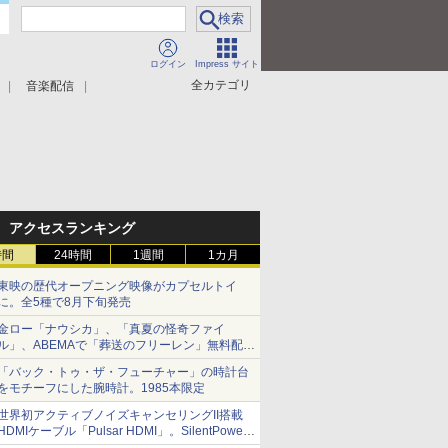
ログイン
Impress サイト
全カテゴリ
音楽配信
アクセスランキング
時間
24時間
1週間
1カ月
東映の歴代オープニング映像がカプセルトイ
に。全5種で8月下旬発売
金ロー「ナウシカ」、「真夏の怪奇ファイ
ル」、ABEMAで「葬送のフリーレン」無料配信
など。夏の特番・配信情報
「バック・トゥ・ザ・フューチャー」の時計台
をモチーフにした腕時計。1985本限定
世界初アクティブノイズキャンセリングII搭載
HDMIケーブル「Pulsar HDMI」。SilentPower
から