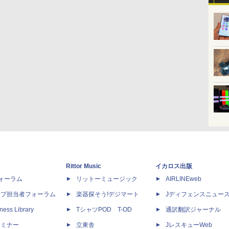
Rittor Music
イカロス出版
dフォーラム
リットーミュージック
AIRLINEweb
ップ担当者フォーラム
楽器探そう!デジマート
Jディフェンスニュー
ness Library
TシャツPOD T-OD
通訳翻訳ジャーナル
セミナー
立東舎
JレスキューWeb