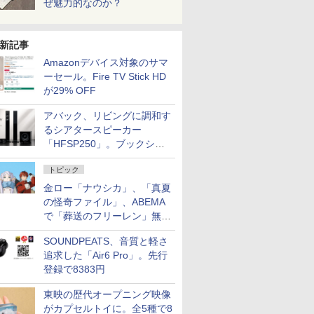
ぜ魅力的なのか？
新記事
Amazonデバイス対象のサマ
ーセール。Fire TV Stick HD
が29% OFF
アバック、リビングに調和す
るシアタースピーカー
「HFSP250」。ブックシェ
ルフはペア3万円以下
トピック
金ロー「ナウシカ」、「真夏
の怪奇ファイル」、ABEMA
で「葬送のフリーレン」無料
配信など。夏の特番・配信情
SOUNDPEATS、音質と軽さ
報
追求した「Air6 Pro」。先行
登録で8383円
東映の歴代オープニング映像
がカプセルトイに。全5種で8