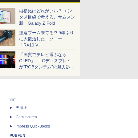
縦横比はどれがいい？ エン
タメ目線で考える、サムスン
新「Galaxy Z Fold」
望遠ブーム来てる!? 9年ぶり
に大復活した、ソニー
「RX10 V」
「画質でテレビ選ぶなら
OLED」、LGディスプレイ
が“RGBタンデム”の魅力訴
求。液晶とのガチ比較も
ICE
天海社
ス
Comic curea
impress QuickBooks
PUBFUN