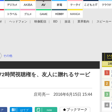
オ
ヘッドフォン
映像配信
BD
放送
業界動向
スピーカー
ェクタ
PS4
BDプレーヤー
映像配信
BD
その他
1
の72時間視聴権を、友人に贈れるサービ
庄司亮一
2016年6月15日 15:44
ブックマーク
ェア
はてブ
note