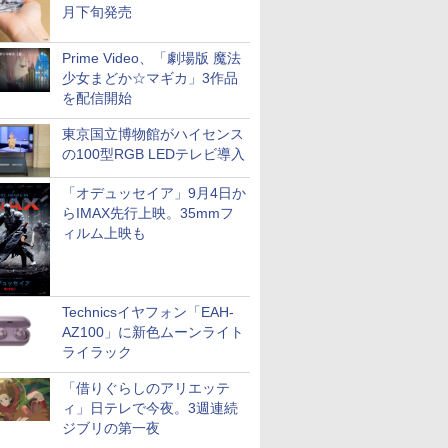
月下旬発売
Prime Video、「劇場版 魔法
少女まどか☆マギカ」3作品
を配信開始
東京国立博物館がハイセンス
の100型RGB LEDテレビ導入
「オデュッセイア」9月4日か
らIMAX先行上映。35mmフ
ィルム上映も
Technicsイヤフォン「EAH-
AZ100」に新色ムーンライト
ライラック
「借りぐらしのアリエッテ
ィ」日テレで今夜。3週連続
ジブリの第一夜