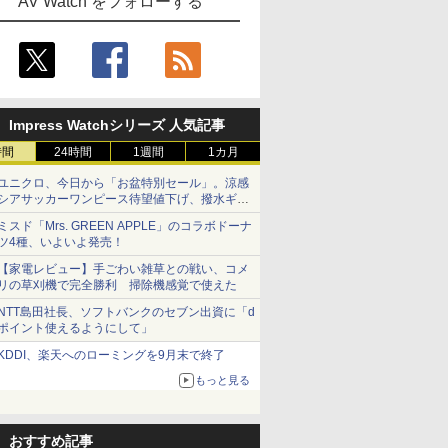
AV Watch をフォローする
Impress Watchシリーズ 人気記事
時間
24時間
1週間
1カ月
ユニクロ、今日から「お盆特別セール」。涼感
シアサッカーワンピース待望値下げ、撥水ギア
ショーツは1990円に
ミスド「Mrs. GREEN APPLE」のコラボドーナ
ツ4種、いよいよ発売！
【家電レビュー】手ごわい雑草との戦い、コメ
リの草刈機で完全勝利 掃除機感覚で使えた
NTT島田社長、ソフトバンクのセブン出資に「d
ポイント使えるようにして」
KDDI、楽天へのローミングを9月末で終了
もっと見る
おすすめ記事