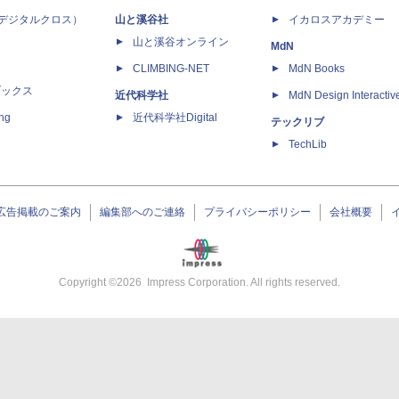
 X（デジタルクロス）
山と溪谷社
イカロスアカデミー
山と溪谷オンライン
MdN
CLIMBING-NET
MdN Books
ブックス
近代科学社
MdN Design Interactiv
ing
近代科学社Digital
テックリブ
TechLib
広告掲載のご案内
編集部へのご連絡
プライバシーポリシー
会社概要
Copyright ©
2026
Impress Corporation. All rights reserved.