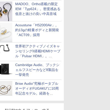
MADOO、Ortho搭載の限定
IEM「Typ624」。密度感ある
低音と抜けの良い中高音域
Acoustune「HS2000Air」。
約13gの軽量ボディと新開発
「ACT09」採用
世界初アクティブノイズキャ
ンセリングII搭載HDMIケーブ
ル「Pulsar HDMI」。
SilentPowerから
Cambridge Audio、ブックシ
ェルフスピーカなど8製品を
一挙発売
Brise Audio“究極ポータブル
オーディオFUGAKU”に10周
年記念モデル。経路を
NISHIKIで統一。400万円