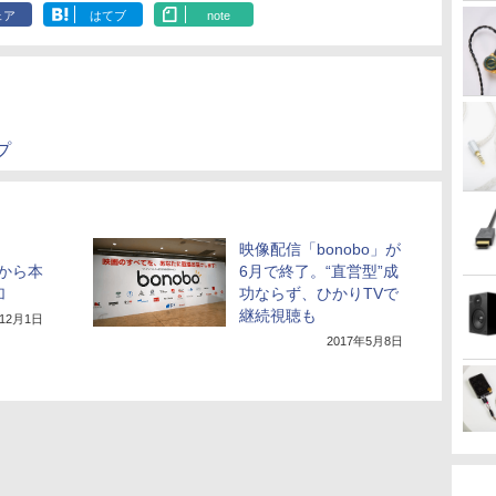
ェア
はてブ
note
プ
映像配信「bonobo」が
月から本
6月で終了。“直営型”成
加
功ならず、ひかりTVで
継続視聴も
年12月1日
2017年5月8日