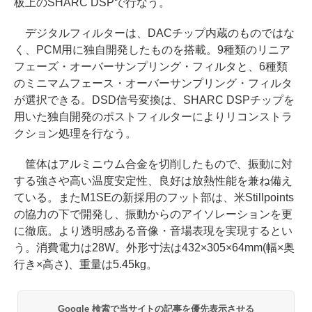
板上のSHARC DSPで行なう。
デジタルフィルターは、DACチップ内蔵のものではな
く、PCM用に独自開発したものを搭載。9種類のリニア
フェーズ・オーバーサンプリング・フィルタと、6種類
のミニマムフェース・オーバーサンプリング・フィルタ
が選択できる。DSD信号変換は、SHARC DSPチップを
用いた独自開発のポストフィルターによりリコンストラ
クション処理を行なう。
筐体はアルミニウム合金を切削したもので、振動に対
する強さや高い温度安定性、良好は放熱性能を兼ね備え
ている。またM1SEの新採用のフット部は、米Stillpoints
の協力の下で開発し、振動からのアイソレーションを更
に徹底。より透明感ある音像・音場表現を実現するとい
う。消費電力は28W。外形寸法は432×305×64mm(幅×奥
行き×高さ)、重量は5.45kg。
Google 検索で当サイトの記事を優先表示させる