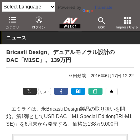
Powered by
Translate
AV Watch
製品
USB DAC
その他
カテゴリ
ログイン
検索
Impressサイト
ニュース
Bricasti Design、デュアルモノラル設計の
DAC「M1SE」。139万円
臼田勤哉
2016年6月17日 12:22
リスト
エミライは、米Bricasti Design製品の取り扱いを開
始。第1弾としてUSB DAC「M1 Special Edition(BRI-M1
SE)」を6月末から発売する。価格は138万9,000円。