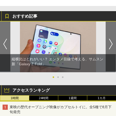
おすすめ記事
縦横比はどれがいい？ エンタメ目線で考える、サムスン
新「Galaxy Z Fold」
●
●
●
アクセスランキング
1時間
24時間
1週間
1カ月
東映の歴代オープニング映像がカプセルトイに。全5種で8月下
旬発売