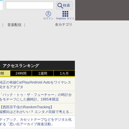
ログイン
Impress サイト
全カテゴリ
音楽配信
アクセスランキング
時間
24時間
1週間
1カ月
純正の有線CarPlay/Android Autoをワイヤレス
化するアダプタ
「バック・トゥ・ザ・フューチャー」の時計台
をモチーフにした腕時計。1985本限定
【西田宗千佳のRandomTracking】
縦横比はどれがいい？ エンタメ目線で考える、
サムスン新「Galaxy Z Fold」
ティアック、カセットテープなどをデジタル化
する「思い出アーカイブ推進活動」