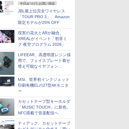
今日みつけたお買い得品
JBL最上位完全ワイヤレス
「TOUR PRO 3」、Amazon
限定モデルが25% OFF
現実の花火とARが融合、
XREALがイベント「初音ミ
ク 夜空プログラム 2026」
LIFEEAR、高透明度レジン採
用で、フェイスプレート着せ
替え可能なイヤフォン
「Nova Shell」
MSI、世界初インクジェット
印刷有機ELの27型4Kモニタ
ー
カセットテープ型キーホルダ
「MUSIC TOUCH」に新色。
NFC搭載で音楽配信へ
ティアック、カセットテープ