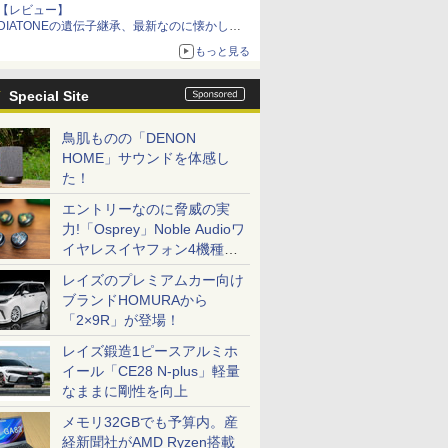
【レビュー】
DIATONEの遺伝子継承、最新なのに懐かし
い“惚れる音”Tecnologia e Cuore「DS-TC52B」
もっと見る
を聴く
Special Site
鳥肌ものの「DENON
HOME」サウンドを体感し
た！
エントリーなのに脅威の実
力!「Osprey」Noble Audioワ
イヤレスイヤフォン4機種を
一気に聴く
レイズのプレミアムカー向け
ブランドHOMURAから
「2×9R」が登場！
レイズ鍛造1ピースアルミホ
イール「CE28 N-plus」軽量
なままに剛性を向上
メモリ32GBでも予算内。産
経新聞社がAMD Ryzen搭載