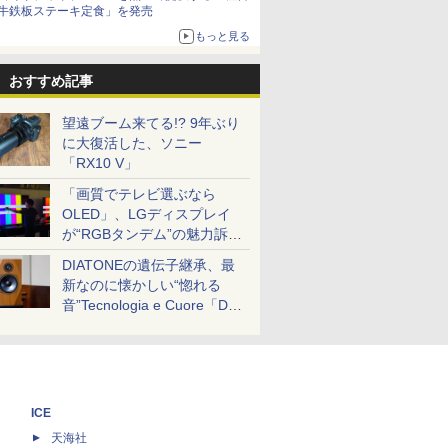
牛鉄板ステーキ定食」を発売
もっと見る
おすすめ記事
望遠ブーム来てる!? 9年ぶり
に大復活した、ソニー
「RX10 V」
「画質でテレビ選ぶなら
OLED」、LGディスプレイ
が“RGBタンデム”の魅力訴
求。液晶とのガチ比較も
DIATONEの遺伝子継承、最
新なのに懐かしい“惚れる
音”Tecnologia e Cuore「DS-
TC52B」を聴く
ICE
天海社