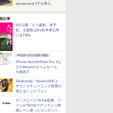
dynabookを2千台導入
新記事
9月公開「八つ墓村」本予
告。主題歌はB'z松本孝弘率
いるTMG
今日みつけたお買い得品
iPhone AirやAirPods Pro 3な
どのAmazonタイムセール、
今夜終了
Skullcandy、BoseのANCと
サウンドチューニング採用の
震えるヘッドフォン
「Crusher 1080 ANC」
ディズニーとTikTok提携、フ
ァンがTikTokでディズニー映
画シーン使ったコンテンツ制