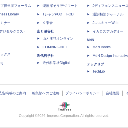
ップ担当者フォーラム
楽器探そう!デジマート
Jディフェンスニュー
ness Library
TシャツPOD T-OD
通訳翻訳ジャーナル
セミナー
立東舎
JレスキューWeb
 X（デジタルクロス）
山と溪谷社
イカロスアカデミー
山と溪谷オンライン
MdN
CLIMBING-NET
MdN Books
ブックス
近代科学社
MdN Design Interactiv
ing
近代科学社Digital
テックリブ
TechLib
広告掲載のご案内
編集部へのご連絡
プライバシーポリシー
会社概要
Copyright ©
2026
Impress Corporation. All rights reserved.