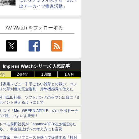
などをデジタル化する「思い
出アーカイブ推進活動」
AV Watch をフォローする
Impress Watchシリーズ 人気記事
時間
24時間
1週間
1カ月
【家電レビュー】手ごわい雑草との戦い、コメ
リの草刈機で完全勝利 掃除機感覚で使えた
NTT島田社長、ソフトバンクのセブン出資に「d
ポイント使えるようにして」
ミスド「Mrs. GREEN APPLE」のコラボドーナ
ツ4種、いよいよ発売！
ドコモ前田社長が「ahamo40GB化は検証のた
め」、料金値上げへの考え方にも言及
吉野家、牛リブロースを熱々で提供する「極旨