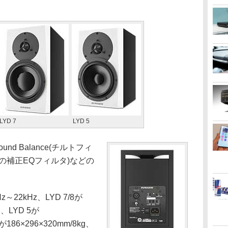
LYD 7
LYD 5
ound Balance(チルトフィ
偏差の補正EQフィルタ)などの
22kHz、LYD 7/8が
、LYD 5が
7が186×296×320mm/8kg、