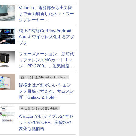
作、Disney+にも配信
Volumio、電源部から出力段
まで全面刷新したネットワー
クプレーヤー
「Primo（2026）」
純正の有線CarPlay/Android
Autoをワイヤレス化するアダ
プタ
フェーズメーション、新時代
リファレンスMCカートリッ
ジ「PP-2200」。磁気回路や
ハウジングを根本から見直し
西田宗千佳のRandomTracking
縦横比はどれがいい？ エン
タメ目線で考える、サムスン
新「Galaxy Z Fold」
今日みつけたお買い得品
Amazonでレッドブル24本セ
ットが20% OFF。炭酸水や
麦茶も低価格