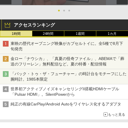
●
●
●
アクセスランキング
1時間
24時間
1週間
1カ月
東映の歴代オープニング映像がカプセルトイに。全5種で8月下
旬発売
金ロー「ナウシカ」、「真夏の怪奇ファイル」、ABEMAで「葬
送のフリーレン」無料配信など。夏の特番・配信情報
「バック・トゥ・ザ・フューチャー」の時計台をモチーフにした
腕時計。1985本限定
世界初アクティブノイズキャンセリングII搭載HDMIケーブル
「Pulsar HDMI」。SilentPowerから
純正の有線CarPlay/Android Autoをワイヤレス化するアダプタ
もっと見る