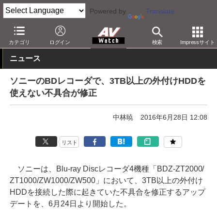
Powered by
Translate
AV Watch
製品
レコーダ
ソニー
カテゴリ
ログイン
検索
Impressサイト
ニュース
ソニーのBDレコーダで、3TB以上の外付けHDDを
使えない不具合が修正
中林暁
2016年6月28日 12:08
リスト
ソニーは、Blu-ray Discレコーダ4機種「BDZ-ZT2000/
ZT1000/ZW1000/ZW500」において、3TB以上の外付け
HDDを接続した際に起きていた不具合を修正するアップ
デートを、6月24日より開始した。