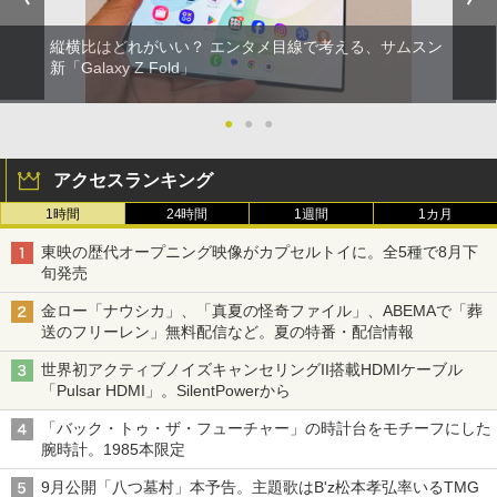
縦横比はどれがいい？ エンタメ目線で考える、サムスン
新「Galaxy Z Fold」
●
●
●
アクセスランキング
1時間
24時間
1週間
1カ月
東映の歴代オープニング映像がカプセルトイに。全5種で8月下
旬発売
金ロー「ナウシカ」、「真夏の怪奇ファイル」、ABEMAで「葬
送のフリーレン」無料配信など。夏の特番・配信情報
世界初アクティブノイズキャンセリングII搭載HDMIケーブル
「Pulsar HDMI」。SilentPowerから
「バック・トゥ・ザ・フューチャー」の時計台をモチーフにした
腕時計。1985本限定
9月公開「八つ墓村」本予告。主題歌はB'z松本孝弘率いるTMG