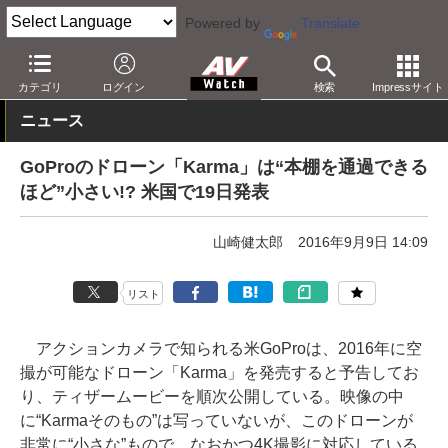
Powered by
Translate
AV Watch
製品
ドローン/UAV
カテゴリ
ログイン
検索
Impressサイト
ニュース
GoProのドローン「Karma」は“本棚を通過できる
ほど”小さい!? 米国で19日発表
山崎健太郎
2016年9月9日 14:09
リスト
アクションカメラで知られる米GoProは、2016年に空
撮が可能なドローン「Karma」を発売すると予告してお
り、ティザームービーを順次公開している。映像の中
に“Karmaそのもの”は写っていないが、このドローンが
非常に“小さな”もので、なおかつ4K撮影に対応している