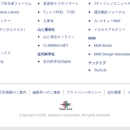
ップ担当者フォーラム
楽器探そう!デジマート
Jディフェンスニュー
ness Library
TシャツPOD T-OD
通訳翻訳ジャーナル
セミナー
立東舎
JレスキューWeb
 X（デジタルクロス）
山と溪谷社
イカロスアカデミー
山と溪谷オンライン
MdN
CLIMBING-NET
MdN Books
ブックス
近代科学社
MdN Design Interactiv
ing
近代科学社Digital
テックリブ
TechLib
広告掲載のご案内
編集部へのご連絡
プライバシーポリシー
会社概要
Copyright ©
2026
Impress Corporation. All rights reserved.