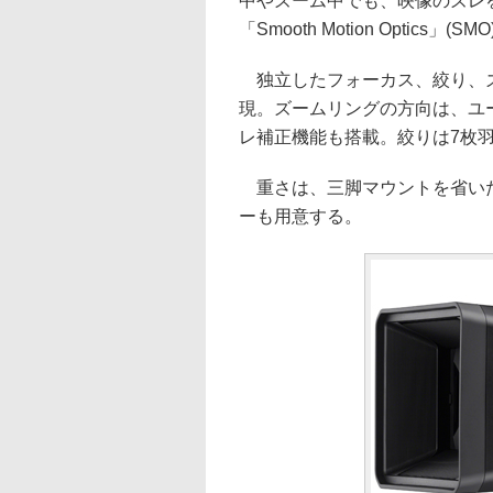
中やズーム中でも、映像のズレ
「Smooth Motion Optics」(
独立したフォーカス、絞り、ズ
現。ズームリングの方向は、ユ
レ補正機能も搭載。絞りは7枚
重さは、三脚マウントを省いた状
ーも用意する。