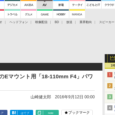
オ
ヘッドフォン
映像配信
BD
放送
業界動向
スピーカー
ェクタ
PS4
BDプレーヤー
映像配信
BD
1
のEマウント用「18-110mm F4」パワ
山崎健太郎
2016年9月12日 00:00
ブックマーク
ェア
はてブ
note