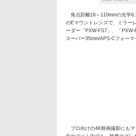
焦点距離18～110mmの光学6
のEマウントレンズで、ミラーレ
ーダー「PXW-FS7」、「PX
スーパー35mm/APS-Cフォ
プロ向けの4K映画撮影にもマ