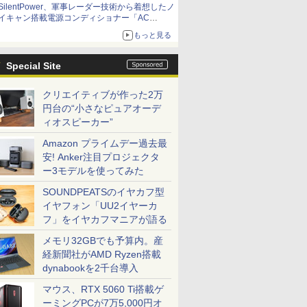
SilentPower、軍事レーダー技術から着想したノ
イキャン搭載電源コンディショナー「AC
iPurifier2」
もっと見る
Special Site
クリエイティブが作った2万
円台の“小さなピュアオーデ
ィオスピーカー”
Amazon プライムデー過去最
安! Anker注目プロジェクタ
ー3モデルを使ってみた
SOUNDPEATSのイヤカフ型
イヤフォン「UU2イヤーカ
フ」をイヤカフマニアが語る
メモリ32GBでも予算内。産
経新聞社がAMD Ryzen搭載
dynabookを2千台導入
マウス、RTX 5060 Ti搭載ゲ
ーミングPCが7万5,000円オ