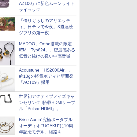
AZ100」に新色ムーンライト
ライラック
「借りぐらしのアリエッテ
ィ」日テレで今夜。3週連続
ジブリの第一夜
MADOO、Ortho搭載の限定
IEM「Typ624」。密度感ある
低音と抜けの良い中高音域
Acoustune「HS2000Air」。
約13gの軽量ボディと新開発
「ACT09」採用
世界初アクティブノイズキャ
ンセリングII搭載HDMIケーブ
ル「Pulsar HDMI」。
SilentPowerから
Brise Audio“究極ポータブル
オーディオFUGAKU”に10周
年記念モデル。経路を