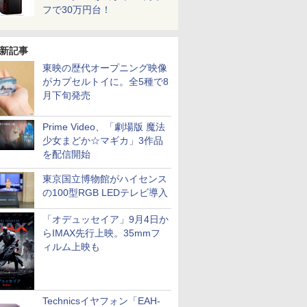
フで30万円台！
新記事
東映の歴代オープニング映像
がカプセルトイに。全5種で8
月下旬発売
Prime Video、「劇場版 魔法
少女まどか☆マギカ」3作品
を配信開始
東京国立博物館がハイセンス
の100型RGB LEDテレビ導入
「オデュッセイア」9月4日か
らIMAX先行上映。35mmフ
ィルム上映も
Technicsイヤフォン「EAH-