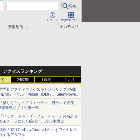
ログイン
Impress サイト
全カテゴリ
音楽配信
アクセスランキング
時間
24時間
1週間
1カ月
世界初アクティブノイズキャンセリングII搭載
HDMIケーブル「Pulsar HDMI」。SilentPower
から
「借りぐらしのアリエッティ」日テレで今夜。
3週連続ジブリの第一夜
「バック・トゥ・ザ・フューチャー」の時計台
をモチーフにした腕時計。1985本限定
純正の有線CarPlay/Android Autoをワイヤレス
化するアダプタ