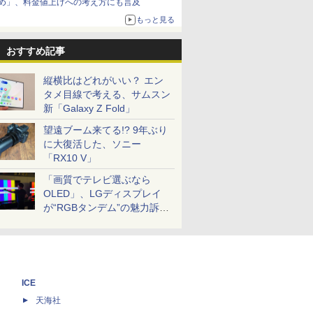
め」、料金値上げへの考え方にも言及
もっと見る
おすすめ記事
縦横比はどれがいい？ エン
タメ目線で考える、サムスン
新「Galaxy Z Fold」
望遠ブーム来てる!? 9年ぶり
に大復活した、ソニー
「RX10 V」
「画質でテレビ選ぶなら
OLED」、LGディスプレイ
が“RGBタンデム”の魅力訴
求。液晶とのガチ比較も
ICE
天海社