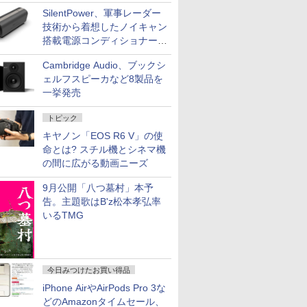
NISHIKIで統一。400万円
SilentPower、軍事レーダー
技術から着想したノイキャン
搭載電源コンディショナー
「AC iPurifier2」
Cambridge Audio、ブックシ
ェルフスピーカなど8製品を
一挙発売
トピック
キヤノン「EOS R6 V」の使
命とは? スチル機とシネマ機
の間に広がる動画ニーズ
9月公開「八つ墓村」本予
告。主題歌はB'z松本孝弘率
いるTMG
今日みつけたお買い得品
iPhone AirやAirPods Pro 3な
どのAmazonタイムセール、