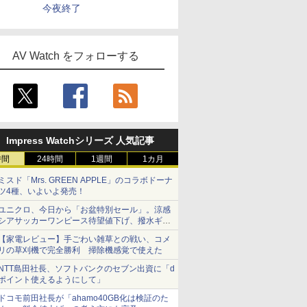
今夜終了
AV Watch をフォローする
Impress Watchシリーズ 人気記事
時間
24時間
1週間
1カ月
ミスド「Mrs. GREEN APPLE」のコラボドーナ
ツ4種、いよいよ発売！
ユニクロ、今日から「お盆特別セール」。涼感
シアサッカーワンピース待望値下げ、撥水ギア
ショーツは1990円に
【家電レビュー】手ごわい雑草との戦い、コメ
リの草刈機で完全勝利 掃除機感覚で使えた
NTT島田社長、ソフトバンクのセブン出資に「d
ポイント使えるようにして」
ドコモ前田社長が「ahamo40GB化は検証のた