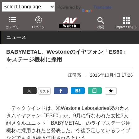
Powered by
Translate
AV Watch
製品
ヘッドフォン
Westone
カテゴリ
ログイン
検索
Impressサイト
ニュース
BABYMETAL、Westoneのイヤフォン「ES60」
をステージ機材に採用
庄司亮一
2016年10月4日 17:26
リスト
テックウインドは、米Westone Laboratories製のカス
タムイヤフォン「ES60」が、9月に行なわれた女性3人
組メタルユニット「BABYMETAL」のライブステージ用
機材に採用されたと発表した。今後予定しているライブ
などでも引き続き使用されるという。