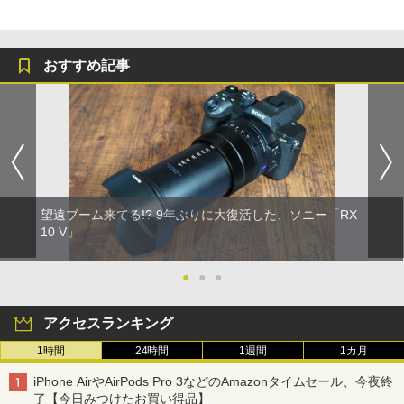
おすすめ記事
望遠ブーム来てる!? 9年ぶりに大復活した、ソニー「RX
10 V」
●
●
●
アクセスランキング
1時間
24時間
1週間
1カ月
iPhone AirやAirPods Pro 3などのAmazonタイムセール、今夜終
了【今日みつけたお買い得品】