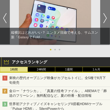
縦横比はどれがいい？ エンタメ目線で考える、サムスン
新「Galaxy Z Fold」
●
●
●
アクセスランキング
1時間
24時間
1週間
1カ月
東映の歴代オープニング映像がカプセルトイに。全5種で8月下
旬発売
金ロー「ナウシカ」、「真夏の怪奇ファイル」、ABEMAで「葬
送のフリーレン」無料配信など。夏の特番・配信情報
世界初アクティブノイズキャンセリングII搭載HDMIケーブル
「Pulsar HDMI」。SilentPowerから