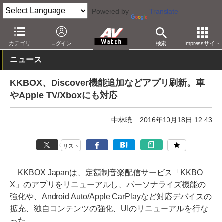
Powered by
Translate
AV Watch
コンテンツ・サービス
音楽配信
その他
カテゴリ
ログイン
検索
Impressサイト
ニュース
KKBOX、Discover機能追加などアプリ刷新。車
やApple TV/Xboxにも対応
中林暁
2016年10月18日 12:43
リスト
KKBOX Japanは、定額制音楽配信サービス「KKBO
X」のアプリをリニューアルし、パーソナライズ機能の
強化や、Android Auto/Apple CarPlayなど対応デバイスの
拡充、独自コンテンツの強化、UIのリニューアルを行な
った。