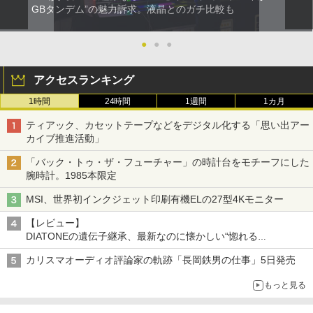
GBタンデム”の魅力訴求。液晶とのガチ比較も
●
●
●
アクセスランキング
1時間
24時間
1週間
1カ月
ティアック、カセットテープなどをデジタル化する「思い出アー
カイブ推進活動」
「バック・トゥ・ザ・フューチャー」の時計台をモチーフにした
腕時計。1985本限定
MSI、世界初インクジェット印刷有機ELの27型4Kモニター
【レビュー】
DIATONEの遺伝子継承、最新なのに懐かしい“惚れる
音”Tecnologia e Cuore「DS-TC52B」を聴く
カリスマオーディオ評論家の軌跡「長岡鉄男の仕事」5日発売
もっと見る