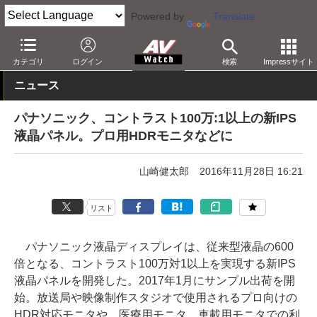
Powered by
Translate
AV Watch
動向
技術・デバイス
カテゴリ
ログイン
検索
Impressサイト
ニュース
パナソニック、コントラスト100万:1以上の新IPS
液晶パネル。プロ用HDRモニタなどに
山崎健太郎
2016年11月28日 16:21
リスト
パナソニック液晶ディスプレイは、従来型液晶の600
倍となる、コントラスト100万対1以上を実現する新IPS
液晶パネルを開発した。2017年1月にサンプル出荷を開
始。放送局や映像制作スタジオで使用されるプロ向けの
HDR対応モニタや、医療用モニタ、車載用モニタでの利