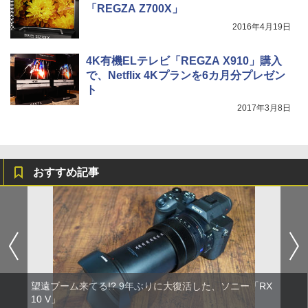
「REGZA Z700X」
2016年4月19日
4K有機ELテレビ「REGZA X910」購入
で、Netflix 4Kプランを6カ月分プレゼン
ト
2017年3月8日
おすすめ記事
望遠ブーム来てる!? 9年ぶりに大復活した、ソニー「RX
10 V」