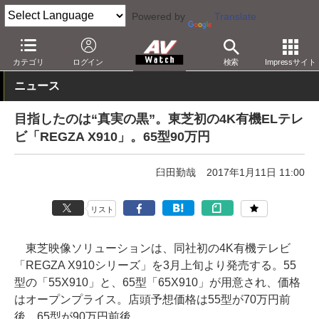
Powered by
Translate
AV Watch
製品
テレビ
東芝
カテゴリ
ログイン
検索
Impressサイト
ニュース
目指したのは“真実の黒”。東芝初の4K有機ELテレ
ビ「REGZA X910」。65型90万円
臼田勤哉
2017年1月11日 11:00
リスト
東芝映像ソリューションは、同社初の4K有機テレビ
「REGZA X910シリーズ」を3月上旬より発売する。55
型の「55X910」と、65型「65X910」が用意され、価格
はオープンプライス。店頭予想価格は55型が70万円前
後、65型が90万円前後。