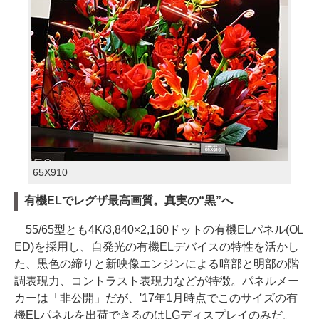
65X910
有機ELでレグザ最高画質。真実の“黒”へ
55/65型とも4K/3,840×2,160ドットの有機ELパネル(OL
ED)を採用し、自発光の有機ELデバイスの特性を活かし
た、黒色の締りと新映像エンジンによる暗部と明部の階
調表現力、コントラスト表現力などが特徴。パネルメー
カーは「非公開」だが、'17年1月時点でこのサイズの有
機ELパネルを出荷できるのはLGディスプレイのみだ。