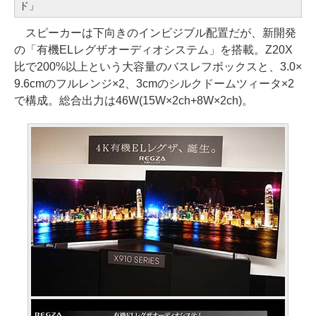
ド」
スピーカーは下向きのインビジブル配置だが、新開発
の「有機ELレグザオーディオシステム」を搭載。Z20X
比で200%以上という大容量のバスレフボックスと、3.0×
9.6cmのフルレンジ×2、3cmのシルクドームツィータ×2
で構成。総合出力は46W(15W×2ch+8W×2ch)。