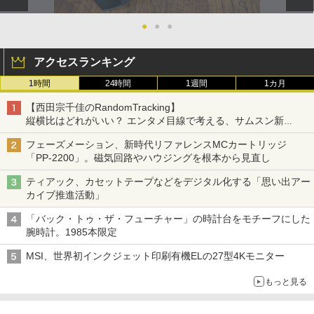
●
●
●
アクセスランキング
1時間
24時間
1週間
1カ月
【西田宗千佳のRandomTracking】
縦横比はどれがいい？ エンタメ目線で考える、サムスン新
「Galaxy Z Fold」
フェーズメーション、新時代リファレンスMCカートリッジ
「PP-2200」。磁気回路やハウジングを根本から見直し
ティアック、カセットテープなどをデジタル化する「思い出アー
カイブ推進活動」
「バック・トゥ・ザ・フューチャー」の時計台をモチーフにした
腕時計。1985本限定
MSI、世界初インクジェット印刷有機ELの27型4Kモニター
もっと見る