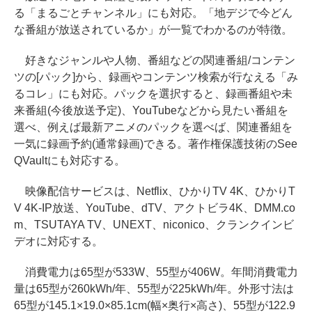
る「まるごとチャンネル」にも対応。「地デジで今どん
な番組が放送されているか」が一覧でわかるのが特徴。
好きなジャンルや人物、番組などの関連番組/コンテン
ツの[パック]から、録画やコンテンツ検索が行なえる「み
るコレ」にも対応。パックを選択すると、録画番組や未
来番組(今後放送予定)、YouTubeなどから見たい番組を
選べ、例えば最新アニメのパックを選べば、関連番組を
一気に録画予約(通常録画)できる。著作権保護技術のSee
QVaultにも対応する。
映像配信サービスは、Netflix、ひかりTV 4K、ひかりT
V 4K-IP放送、YouTube、dTV、アクトビラ4K、DMM.co
m、TSUTAYA TV、UNEXT、niconico、クランクインビ
デオに対応する。
消費電力は65型が533W、55型が406W。年間消費電力
量は65型が260kWh/年、55型が225kWh/年。外形寸法は
65型が145.1×19.0×85.1cm(幅×奥行×高さ)、55型が122.9