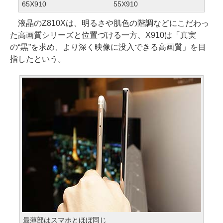
65X910
55X910
液晶のZ810Xは、明るさや肌色の階調などにこだわっ
た高画質シリーズと位置づける一方、X910は「真実
の“黒”を求め、より深く映像に没入できる高画質」を目
指したという。
最薄部はスマホとほぼ同じ