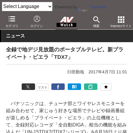
Powered by
Translate
AV Watch
製品
テレビ
パナソニック
カテゴリ
ログイン
検索
Impressサイト
ニュース
全録で地デジ見放題のポータブルテレビ。新プラ
イベート・ビエラ「TDX7」
臼田勤哉
2017年4月7日 11:01
リスト
パナソニックは、チューナ部とワイヤレスモニターを
組み合わせて、家じゅう好きな場所でテレビや録画番組
が楽しめる「プライベート・ビエラ」の上位機種とし
て、全録対応レコーダ「全自動DIGA」相当の機能を組み
込んだ「UN-15TDX7(TDX7シリーズ)」を6月16日より発