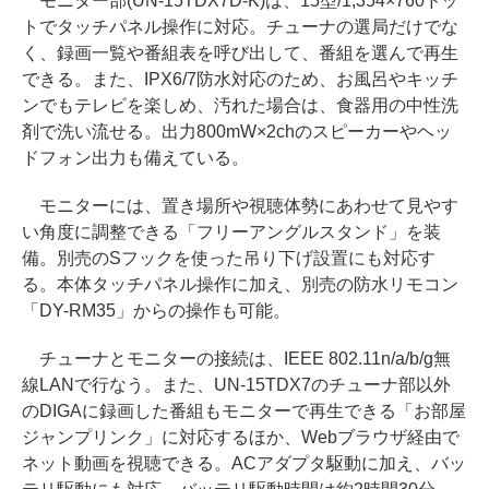
モニター部(UN-15TDX7D-K)は、15型/1,354×760ドッ
トでタッチパネル操作に対応。チューナの選局だけでな
く、録画一覧や番組表を呼び出して、番組を選んで再生
できる。また、IPX6/7防水対応のため、お風呂やキッチ
ンでもテレビを楽しめ、汚れた場合は、食器用の中性洗
剤で洗い流せる。出力800mW×2chのスピーカーやヘッ
ドフォン出力も備えている。
モニターには、置き場所や視聴体勢にあわせて見やす
い角度に調整できる「フリーアングルスタンド」を装
備。別売のSフックを使った吊り下げ設置にも対応す
る。本体タッチパネル操作に加え、別売の防水リモコン
「DY-RM35」からの操作も可能。
チューナとモニターの接続は、IEEE 802.11n/a/b/g無
線LANで行なう。また、UN-15TDX7のチューナ部以外
のDIGAに録画した番組もモニターで再生できる「お部屋
ジャンプリンク」に対応するほか、Webブラウザ経由で
ネット動画を視聴できる。ACアダプタ駆動に加え、バッ