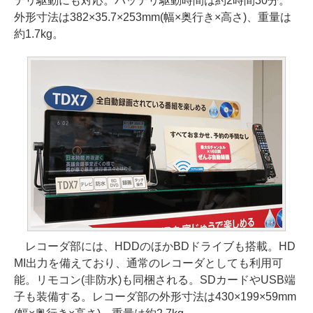
テリ駆動にも対応。バッテリ駆動時間は約2時間30分。
外形寸法は382×35.7×253mm(幅×奥行き×高さ)、重量は
約1.7kg。
レコーダ部には、HDDのほかBDドライブも搭載。HD
MI出力を備えており、通常のレコーダとしても利用可
能。リモコン(非防水)も同梱される。SDカードやUSB端
子も装備する。レコーダ部の外形寸法は430×199×59mm