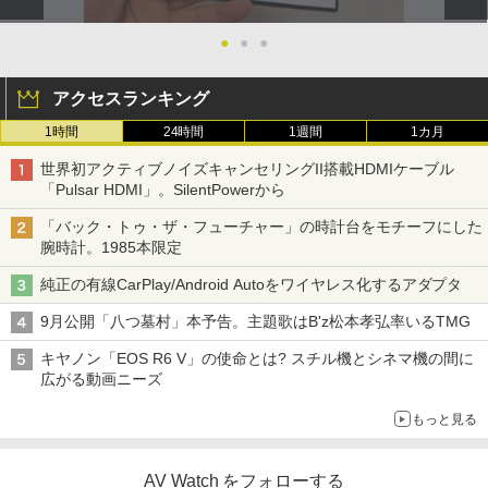
●
●
●
アクセスランキング
1時間
24時間
1週間
1カ月
世界初アクティブノイズキャンセリングII搭載HDMIケーブル
「Pulsar HDMI」。SilentPowerから
「バック・トゥ・ザ・フューチャー」の時計台をモチーフにした
腕時計。1985本限定
純正の有線CarPlay/Android Autoをワイヤレス化するアダプタ
9月公開「八つ墓村」本予告。主題歌はB'z松本孝弘率いるTMG
キヤノン「EOS R6 V」の使命とは? スチル機とシネマ機の間に
広がる動画ニーズ
もっと見る
AV Watch をフォローする