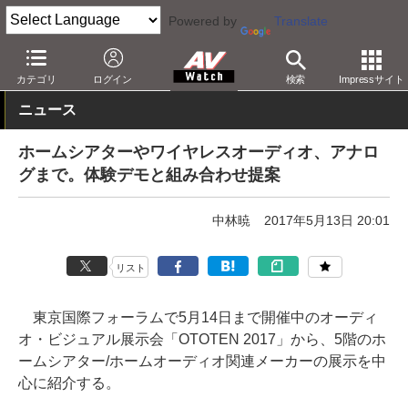
Powered by
Translate
AV Watch
イベント
音展
2017
カテゴリ
ログイン
検索
Impressサイト
ニュース
ホームシアターやワイヤレスオーディオ、アナロ
グまで。体験デモと組み合わせ提案
中林暁
2017年5月13日 20:01
リスト
東京国際フォーラムで5月14日まで開催中のオーディ
オ・ビジュアル展示会「OTOTEN 2017」から、5階のホ
ームシアター/ホームオーディオ関連メーカーの展示を中
心に紹介する。