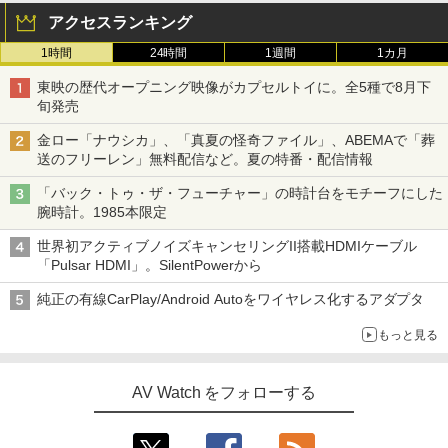
アクセスランキング
1時間
24時間
1週間
1カ月
東映の歴代オープニング映像がカプセルトイに。全5種で8月下
旬発売
金ロー「ナウシカ」、「真夏の怪奇ファイル」、ABEMAで「葬
送のフリーレン」無料配信など。夏の特番・配信情報
「バック・トゥ・ザ・フューチャー」の時計台をモチーフにした
腕時計。1985本限定
世界初アクティブノイズキャンセリングII搭載HDMIケーブル
「Pulsar HDMI」。SilentPowerから
純正の有線CarPlay/Android Autoをワイヤレス化するアダプタ
もっと見る
AV Watch をフォローする