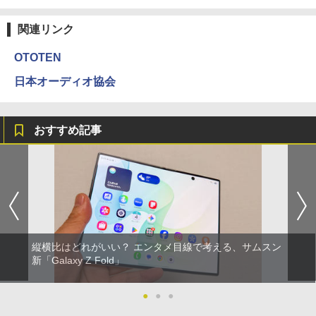
関連リンク
OTOTEN
日本オーディオ協会
おすすめ記事
縦横比はどれがいい？ エンタメ目線で考える、サムスン
新「Galaxy Z Fold」
●
●
●