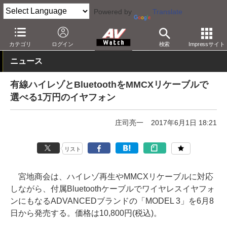
Powered by
Translate
AV Watch
製品
ヘッドフォン
その他
カテゴリ
ログイン
検索
Impressサイト
ニュース
有線ハイレゾとBluetoothをMMCXリケーブルで
選べる1万円のイヤフォン
庄司亮一
2017年6月1日 18:21
リスト
宮地商会は、ハイレゾ再生やMMCXリケーブルに対応
しながら、付属Bluetoothケーブルでワイヤレスイヤフォ
ンにもなるADVANCEDブランドの「MODEL 3」を6月8
日から発売する。価格は10,800円(税込)。