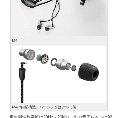
M4
M4の内部構造。ハウジングはアルミ製
再生周波数帯域は20Hz～20kHz、出力音圧レベルは92