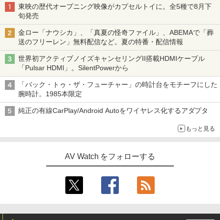
東映の歴代オープニング映像がカプセルトイに。全5種で8月下
旬発売
金ロー「ナウシカ」、「真夏の怪奇ファイル」、ABEMAで「葬
送のフリーレン」無料配信など。夏の特番・配信情報
世界初アクティブノイズキャンセリングII搭載HDMIケーブル
「Pulsar HDMI」。SilentPowerから
「バック・トゥ・ザ・フューチャー」の時計台をモチーフにした
腕時計。1985本限定
純正の有線CarPlay/Android Autoをワイヤレス化するアダプタ
もっと見る
AV Watch をフォローする