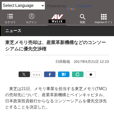
Powered by
Translate
AV Watch
動向
業界動向
経営/IR
カテゴリ
ログイン
検索
Impressサイト
ニュース
東芝メモリ売却は、産業革新機構などのコンソー
シアムに優先交渉権
臼田勤哉
2017年6月21日 12:23
リスト
東芝は21日、メモリ事業を担当する東芝メモリ(TMC)
の売却先について、産業革新機構とベインキャピタル、
日本政策投資銀行からなるコンソーシアムを優先交渉先
とすることを決定した。