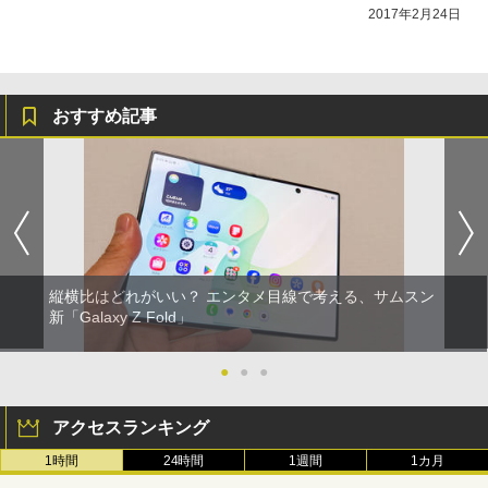
2017年2月24日
おすすめ記事
縦横比はどれがいい？ エンタメ目線で考える、サムスン
新「Galaxy Z Fold」
●
●
●
アクセスランキング
1時間
24時間
1週間
1カ月