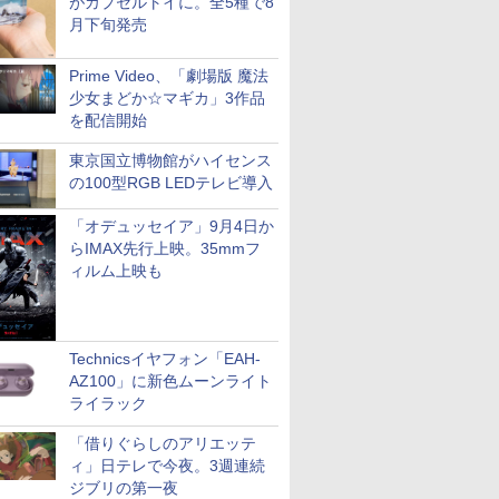
がカプセルトイに。全5種で8
月下旬発売
Prime Video、「劇場版 魔法
少女まどか☆マギカ」3作品
を配信開始
東京国立博物館がハイセンス
の100型RGB LEDテレビ導入
「オデュッセイア」9月4日か
らIMAX先行上映。35mmフ
ィルム上映も
Technicsイヤフォン「EAH-
AZ100」に新色ムーンライト
ライラック
「借りぐらしのアリエッテ
ィ」日テレで今夜。3週連続
ジブリの第一夜