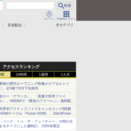
ログイン
Impress サイト
全カテゴリ
音楽配信
アクセスランキング
時間
24時間
1週間
1カ月
東映の歴代オープニング映像がカプセルトイ
に。全5種で8月下旬発売
金ロー「ナウシカ」、「真夏の怪奇ファイ
ル」、ABEMAで「葬送のフリーレン」無料配信
など。夏の特番・配信情報
世界初アクティブノイズキャンセリングII搭載
HDMIケーブル「Pulsar HDMI」。SilentPower
から
「バック・トゥ・ザ・フューチャー」の時計台
をモチーフにした腕時計。1985本限定