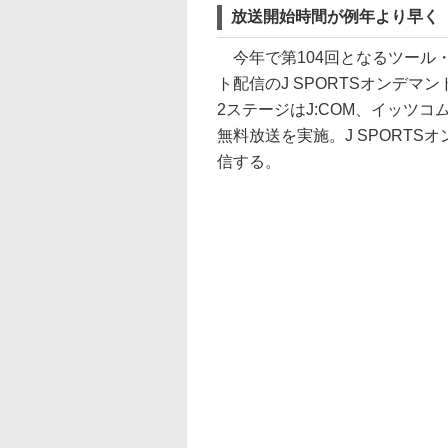
放送開始時間が例年より早く
今年で第104回となるツール・
ト配信のJ SPORTSオンデ
2ステージはJ:COM、イッツ
無料放送を実施。J SPORT
信する。