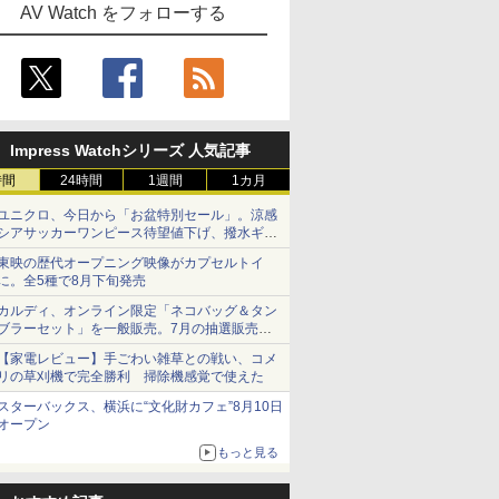
AV Watch をフォローする
Impress Watchシリーズ 人気記事
時間
24時間
1週間
1カ月
ユニクロ、今日から「お盆特別セール」。涼感
シアサッカーワンピース待望値下げ、撥水ギア
ショーツは1990円に
東映の歴代オープニング映像がカプセルトイ
に。全5種で8月下旬発売
カルディ、オンライン限定「ネコバッグ＆タン
ブラーセット」を一般販売。7月の抽選販売の
当選無効分
【家電レビュー】手ごわい雑草との戦い、コメ
リの草刈機で完全勝利 掃除機感覚で使えた
スターバックス、横浜に“文化財カフェ”8月10日
オープン
もっと見る