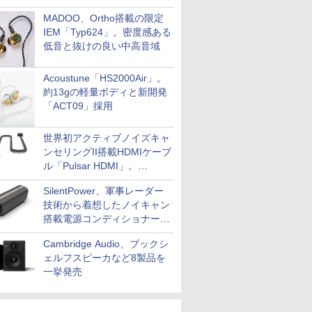
MADOO、Ortho搭載の限定
IEM「Typ624」。密度感ある
低音と抜けの良い中高音域
Acoustune「HS2000Air」。
約13gの軽量ボディと新開発
「ACT09」採用
世界初アクティブノイズキャ
ンセリングII搭載HDMIケーブ
ル「Pulsar HDMI」。
SilentPowerから
SilentPower、軍事レーダー
技術から着想したノイキャン
搭載電源コンディショナー
「AC iPurifier2」
Cambridge Audio、ブックシ
ェルフスピーカなど8製品を
一挙発売