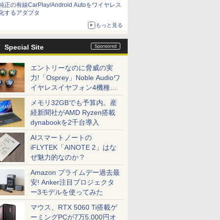
純正の有線CarPlay/Android Autoをワイヤレス
化するアダプタ
もっと見る
Special Site
エントリーなのに脅威の実
力!「Osprey」Noble Audioワ
イヤレスイヤフォン4機種を
一気に聴く
メモリ32GBでも予算内。産
経新聞社がAMD Ryzen搭載
dynabookを2千台導入
AIスマートノートの
iFLYTEK「AINOTE 2」はな
ぜ魅力的なのか？
Amazon プライムデー過去最
安! Anker注目プロジェクタ
ー3モデルを使ってみた
マウス、RTX 5060 Ti搭載ゲ
ーミングPCが7万5,000円オ