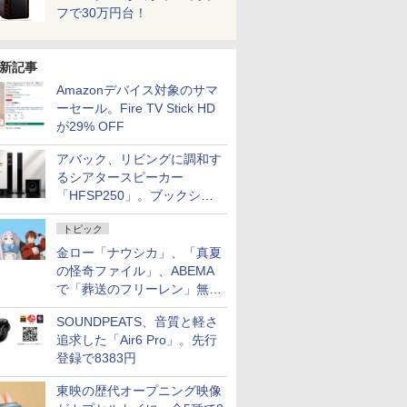
フで30万円台！
新記事
Amazonデバイス対象のサマ
ーセール。Fire TV Stick HD
が29% OFF
アバック、リビングに調和す
るシアタースピーカー
「HFSP250」。ブックシェ
ルフはペア3万円以下
トピック
金ロー「ナウシカ」、「真夏
の怪奇ファイル」、ABEMA
で「葬送のフリーレン」無料
配信など。夏の特番・配信情
SOUNDPEATS、音質と軽さ
報
追求した「Air6 Pro」。先行
登録で8383円
東映の歴代オープニング映像