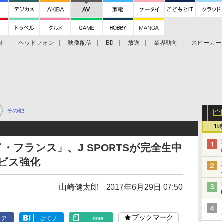
オ
ヘッドフォン
映像配信
BD
放送
業界動向
スピーカー
ェクタ
PS4
BDプレーヤー
映像配信
BD
その他
1
・フランス」、J SPORTSが完全生中
ビス強化
山崎健太郎
2017年6月29日 07:50
ブックマーク
ェア
はてブ
note