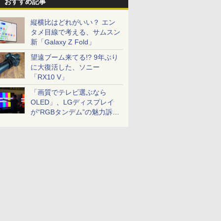
おすすめ記事
縦横比はどれがいい？ エン
タメ目線で考える、サムスン
新「Galaxy Z Fold」
望遠ブーム来てる!? 9年ぶり
に大復活した、ソニー
「RX10 V」
「画質でテレビ選ぶなら
OLED」、LGディスプレイ
が“RGBタンデム”の魅力訴
求。液晶とのガチ比較も