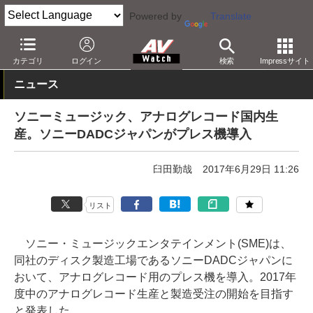
Powered by
Translate
AV Watch
コンテンツ・サービス
CD/SACD/アナログ
カテゴリ
ログイン
検索
Impressサイト
ニュース
ソニーミュージック、アナログレコード国内生
産。ソニーDADCジャパンがプレス機導入
臼田勤哉
2017年6月29日 11:26
リスト
ソニー・ミュージックエンタテインメント(SME)は、
同社のディスク製造工場であるソニーDADCジャパンに
おいて、アナログレコード用のプレス機を導入。2017年
度中のアナログレコード生産と製造受注の開始を目指す
と発表した。