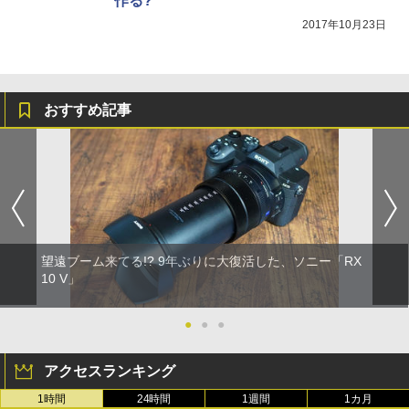
作る?
2017年10月23日
おすすめ記事
望遠ブーム来てる!? 9年ぶりに大復活した、ソニー「RX
10 V」
●
●
●
アクセスランキング
1時間
24時間
1週間
1カ月