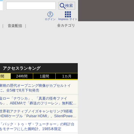
ログイン
Impress サイト
全カテゴリ
音楽配信
アクセスランキング
時間
24時間
1週間
1カ月
東映の歴代オープニング映像がカプセルトイ
に。全5種で8月下旬発売
金ロー「ナウシカ」、「真夏の怪奇ファイ
ル」、ABEMAで「葬送のフリーレン」無料配信
など。夏の特番・配信情報
世界初アクティブノイズキャンセリングII搭載
HDMIケーブル「Pulsar HDMI」。SilentPower
から
「バック・トゥ・ザ・フューチャー」の時計台
をモチーフにした腕時計。1985本限定