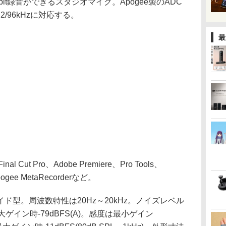
4bit録音ができるスタジオマイク。Apogee製のADC
88.2/96kHzに対応する。
最
 Cut Pro、Adobe Premiere、Pro Tools、
pogee MetaRecorderなど。
型。周波数特性は20Hz～20kHz。ノイズレベル
/最大ゲイン時-79dBFS(A)。感度は最小ゲイン