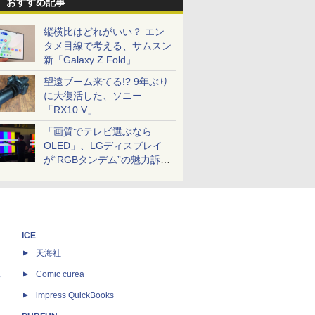
おすすめ記事
縦横比はどれがいい？ エン
タメ目線で考える、サムスン
新「Galaxy Z Fold」
望遠ブーム来てる!? 9年ぶり
に大復活した、ソニー
「RX10 V」
「画質でテレビ選ぶなら
OLED」、LGディスプレイ
が“RGBタンデム”の魅力訴
求。液晶とのガチ比較も
ICE
天海社
ス
Comic curea
impress QuickBooks