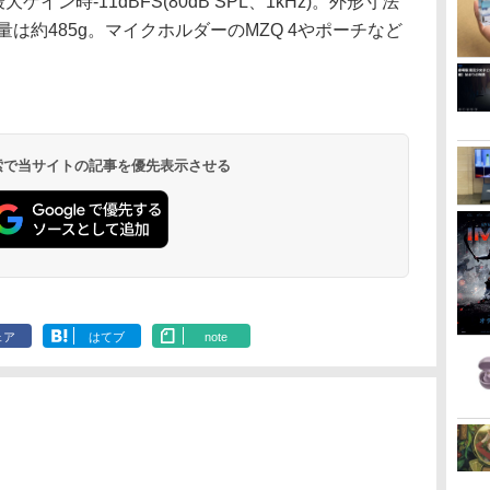
)/最大ゲイン時-11dBFS(80dB SPL、1kHz)。外形寸法
、重量は約485g。マイクホルダーのMZQ 4やポーチなど
 検索で当サイトの記事を優先表示させる
ェア
はてブ
note