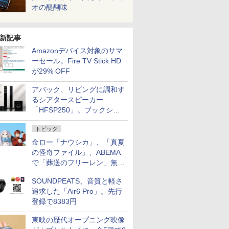
オの醍醐味
新記事
Amazonデバイス対象のサマ
ーセール。Fire TV Stick HD
が29% OFF
アバック、リビングに調和す
るシアタースピーカー
「HFSP250」。ブックシェ
ルフはペア3万円以下
トピック
金ロー「ナウシカ」、「真夏
の怪奇ファイル」、ABEMA
で「葬送のフリーレン」無料
配信など。夏の特番・配信情
SOUNDPEATS、音質と軽さ
報
追求した「Air6 Pro」。先行
登録で8383円
東映の歴代オープニング映像