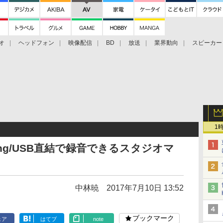
オ
ヘッドフォン
映像配信
BD
放送
業界動向
スピーカー
ェクタ
PS4
BDプレーヤー
映像配信
BD
1
ing/USB直結で録音できるスタジオマ
中林暁
2017年7月10日 13:52
ブックマーク
ェア
はてブ
note