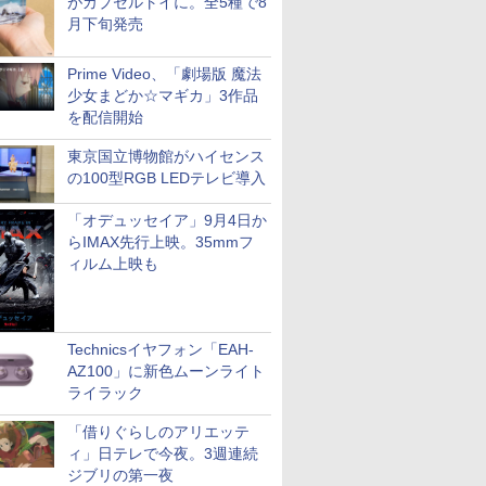
がカプセルトイに。全5種で8
月下旬発売
Prime Video、「劇場版 魔法
少女まどか☆マギカ」3作品
を配信開始
東京国立博物館がハイセンス
の100型RGB LEDテレビ導入
「オデュッセイア」9月4日か
らIMAX先行上映。35mmフ
ィルム上映も
Technicsイヤフォン「EAH-
AZ100」に新色ムーンライト
ライラック
「借りぐらしのアリエッテ
ィ」日テレで今夜。3週連続
ジブリの第一夜