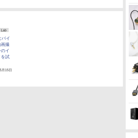
 Lab
的なバイ
動画撮
ーのイ
クを試
年5月15日