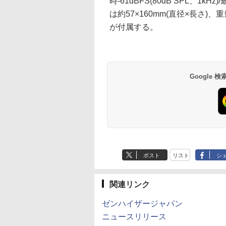
時-61dBFS(80dB SPL、1kHz
は約57×160mm(直径×長さ)
が付属する。
Google
ポスト
リスト
シ
関連リンク
ゼンハイザージャパン
ニュースリリース