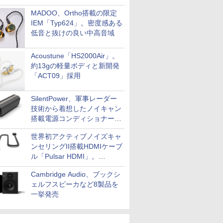
MADOO、Ortho搭載の限定
IEM「Typ624」。密度感ある
低音と抜けの良い中高音域
Acoustune「HS2000Air」。
約13gの軽量ボディと新開発
「ACT09」採用
SilentPower、軍事レーダー
技術から着想したノイキャン
搭載電源コンディショナー
「AC iPurifier2」
世界初アクティブノイズキャ
ンセリングII搭載HDMIケーブ
ル「Pulsar HDMI」。
SilentPowerから
Cambridge Audio、ブックシ
ェルフスピーカなど8製品を
一挙発売