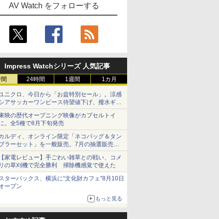
AV Watch をフォローする
Impress Watchシリーズ 人気記事
時間
24時間
1週間
1カ月
ユニクロ、今日から「お盆特別セール」。涼感
シアサッカーワンピース待望値下げ、撥水ギア
ショーツは1990円に
東映の歴代オープニング映像がカプセルトイ
に。全5種で8月下旬発売
カルディ、オンライン限定「ネコバッグ＆タン
ブラーセット」を一般販売。7月の抽選販売の
当選無効分
【家電レビュー】手ごわい雑草との戦い、コメ
リの草刈機で完全勝利 掃除機感覚で使えた
スターバックス、横浜に“文化財カフェ”8月10日
オープン
もっと見る