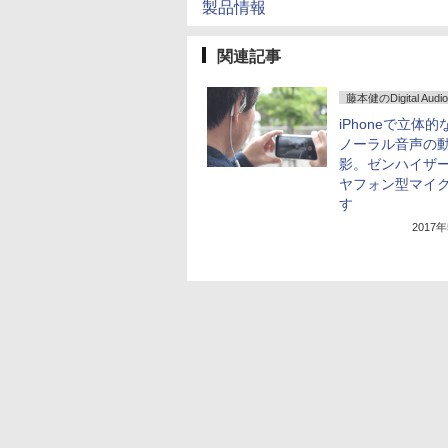
製品情報
関連記事
藤本健のDigital Audio
iPhoneで立体
ノーラル音声の
影。ゼンハイザ
ヤフォン型マイ
す
2017