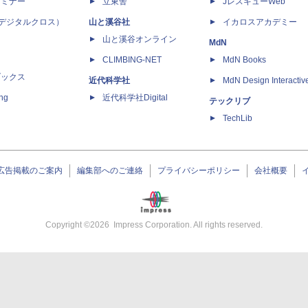
セミナー
立東舎
JレスキューWeb
 X（デジタルクロス）
山と溪谷社
イカロスアカデミー
山と溪谷オンライン
MdN
CLIMBING-NET
MdN Books
ブックス
近代科学社
MdN Design Interactiv
ing
近代科学社Digital
テックリブ
TechLib
広告掲載のご案内
編集部へのご連絡
プライバシーポリシー
会社概要
Copyright ©
2026
Impress Corporation. All rights reserved.