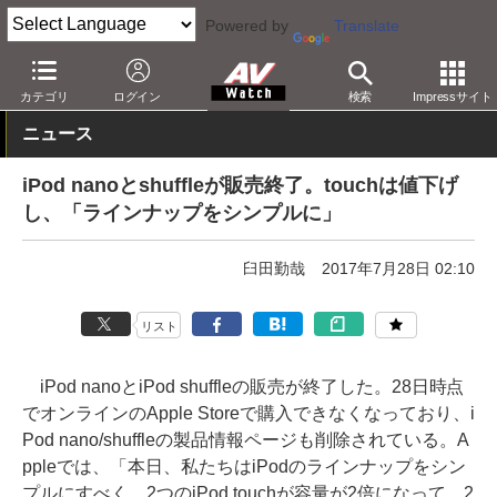
Powered by
Translate
AV Watch
製品
ポータブルオーディオ
iPod
カテゴリ
ログイン
検索
Impressサイト
ニュース
iPod nanoとshuffleが販売終了。touchは値下げ
し、「ラインナップをシンプルに」
臼田勤哉
2017年7月28日 02:10
リスト
iPod nanoとiPod shuffleの販売が終了した。28日時点
でオンラインのApple Storeで購入できなくなっており、i
Pod nano/shuffleの製品情報ページも削除されている。A
ppleでは、「本日、私たちはiPodのラインナップをシン
プルにすべく、2つのiPod touchが容量が2倍になって、2