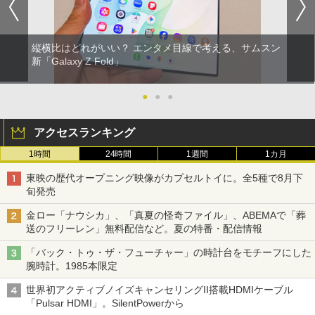
縦横比はどれがいい？ エンタメ目線で考える、サムスン
新「Galaxy Z Fold」
●
●
●
アクセスランキング
1時間
24時間
1週間
1カ月
東映の歴代オープニング映像がカプセルトイに。全5種で8月下
旬発売
金ロー「ナウシカ」、「真夏の怪奇ファイル」、ABEMAで「葬
送のフリーレン」無料配信など。夏の特番・配信情報
「バック・トゥ・ザ・フューチャー」の時計台をモチーフにした
腕時計。1985本限定
世界初アクティブノイズキャンセリングII搭載HDMIケーブル
「Pulsar HDMI」。SilentPowerから