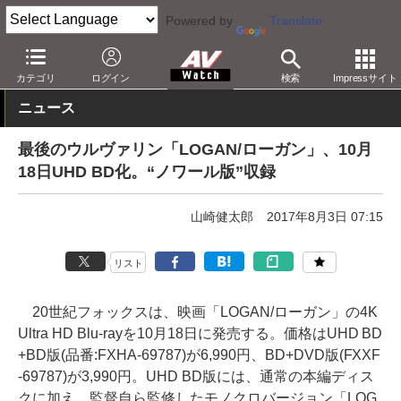
Powered by
Translate
AV Watch
コンテンツ・サービス
BD/DVD
カテゴリ
ログイン
検索
Impressサイト
ニュース
最後のウルヴァリン「LOGAN/ローガン」、10月
18日UHD BD化。“ノワール版”収録
山崎健太郎
2017年8月3日 07:15
リスト
20世紀フォックスは、映画「LOGAN/ローガン」の4K
Ultra HD Blu-rayを10月18日に発売する。価格はUHD BD
+BD版(品番:FXHA-69787)が6,990円、BD+DVD版(FXXF
-69787)が3,990円。UHD BD版には、通常の本編ディス
クに加え、監督自ら監修したモノクロバージョン「LOG