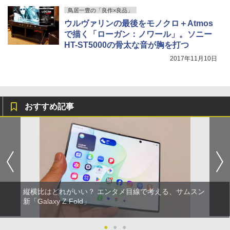
鳥居一豊の「良作×良品」
ウルヴァリンの最後をモノクロ＋Atmos
で描く「ローガン：ノワール」。ソニー
HT-ST5000の骨太な音が胸を打つ
2017年11月10日
おすすめ記事
縦横比はどれがいい？ エンタメ目線で考える、サムスン
新「Galaxy Z Fold」
●
●
●