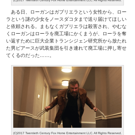
(C)2017 Twentieth Century Fox Home Entertainment LLC. All Rights Reserved.
ある日、ローガンはガブリエラという女性から、ロー
ラという謎の少女をノースダコタまで送り届けてほしい
と依頼される。まもなくガブリエラは殺害され、やむな
くローガンはローラを廃工場にかくまうが、ローラを奪
い返すために巨大企業トランシジェン研究所から放たれ
た男ピアースが武装集団を引き連れて廃工場に押し寄せ
てくるのだった……。
(C)2017 Twentieth Century Fox Home Entertainment LLC. All Rights Reserved.