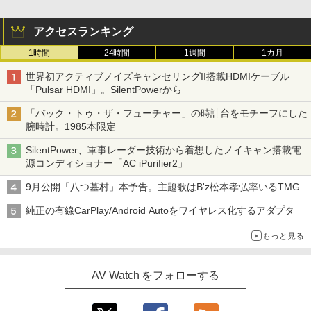
アクセスランキング
1時間
24時間
1週間
1カ月
世界初アクティブノイズキャンセリングII搭載HDMIケーブル
「Pulsar HDMI」。SilentPowerから
「バック・トゥ・ザ・フューチャー」の時計台をモチーフにした
腕時計。1985本限定
SilentPower、軍事レーダー技術から着想したノイキャン搭載電
源コンディショナー「AC iPurifier2」
9月公開「八つ墓村」本予告。主題歌はB'z松本孝弘率いるTMG
純正の有線CarPlay/Android Autoをワイヤレス化するアダプタ
もっと見る
AV Watch をフォローする