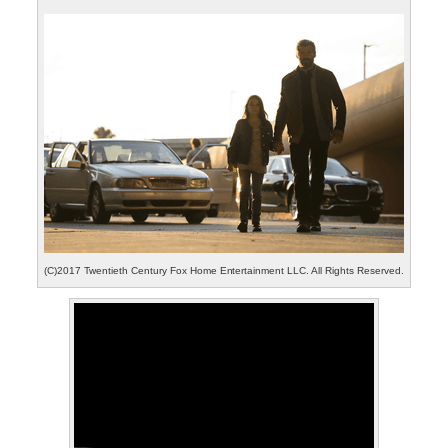
(C)2017 Twentieth Century Fox Home Entertainment LLC. All Rights Reserved.