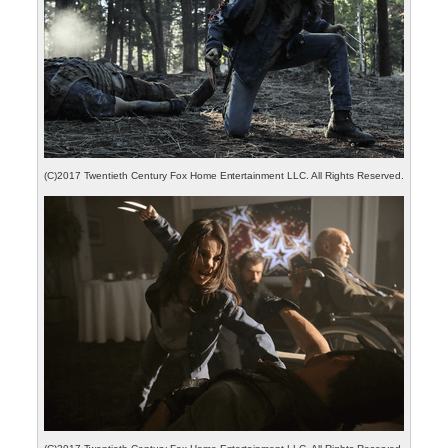
(C)2017 Twentieth Century Fox Home Entertainment LLC. All Rights Reserved.