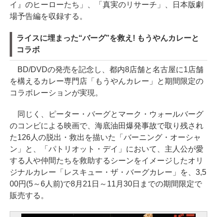
イ』のヒーローたち」、「真実のリサーチ」、日本版劇
場予告編を収録する。
ライスに埋まった“バーグ”を救え! もうやんカレーと
コラボ
BD/DVDの発売を記念し、都内8店舗と名古屋に1店舗
を構えるカレー専門店「もうやんカレー」と期間限定の
コラボレーションが実現。
同じく、ピーター・バーグとマーク・ウォールバーグ
のコンビによる映画で、海底油田爆発事故で取り残され
た126人の脱出・救出を描いた「バーニング・オーシャ
ン」と、「パトリオット・デイ」において、主人公が愛
する人や仲間たちを救助するシーンをイメージしたオリ
ジナルカレー「レスキュー・ザ・バーグカレー」を、3,5
00円(5～6人前)で8月21日～11月30日までの期間限定で
販売する。