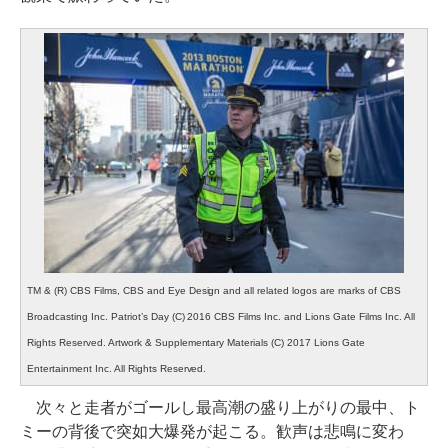
TM & (R) CBS Films, CBS and Eye Design and all related logos are marks of CBS
Broadcasting Inc. Patriot’s Day (C) 2016 CBS Films Inc. and Lions Gate Films Inc. All
Rights Reserved. Artwork & Supplementary Materials (C) 2017 Lions Gate
Entertainment Inc. All Rights Reserved.
次々と走者がゴールし最高潮の盛り上がりの最中、ト
ミーの背後で突如大爆発が起こる。歓声は悲鳴に変わ