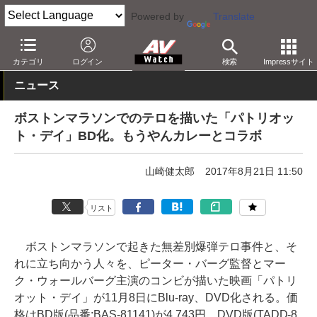
Powered by
Translate
AV Watch
コンテンツ・サービス
BD/DVD
カテゴリ
ログイン
検索
Impressサイト
ニュース
ボストンマラソンでのテロを描いた「パトリオッ
ト・デイ」BD化。もうやんカレーとコラボ
山崎健太郎
2017年8月21日 11:50
リスト
ボストンマラソンで起きた無差別爆弾テロ事件と、そ
れに立ち向かう人々を、ピーター・バーグ監督とマー
ク・ウォールバーグ主演のコンビが描いた映画「パトリ
オット・デイ」が11月8日にBlu-ray、DVD化される。価
格はBD版(品番:BAS-81141)が4,743円、DVD版(TADD-8