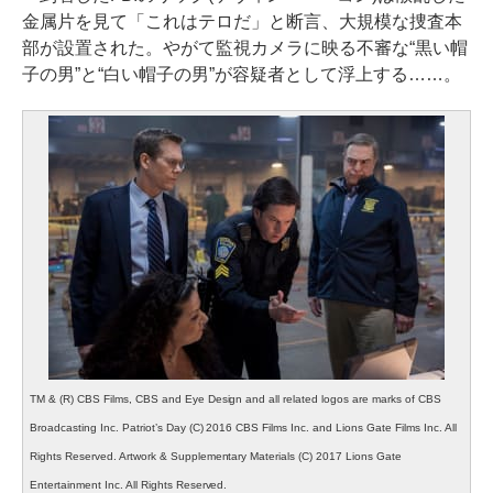
金属片を見て「これはテロだ」と断言、大規模な捜査本
部が設置された。やがて監視カメラに映る不審な“黒い帽
子の男”と“白い帽子の男”が容疑者として浮上する……。
TM & (R) CBS Films, CBS and Eye Design and all related logos are marks of CBS
Broadcasting Inc. Patriot’s Day (C) 2016 CBS Films Inc. and Lions Gate Films Inc. All
Rights Reserved. Artwork & Supplementary Materials (C) 2017 Lions Gate
Entertainment Inc. All Rights Reserved.