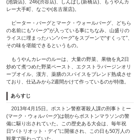
(池袋店)、246(渋谷店)、しんばし(新橋店)、もうやんカ
レー大手町、なごや(名古屋店)。
ピーター・バーグとマーク・ウォールバーグ、どちら
の名前にも“バーグ”が入っている事にちなみ、山盛りの
ライスに埋まったハン“バーグ”をスプーンで“すくって”、
その味を堪能できるというもの。
もうやんカレーのルーは、大量の野菜、果物を丸2日
炒めて煮つめた野菜ペースト、エクストラバージンオリ
ーブオイル、漢方、薬膳のスパイスをブレンド熟成させ
ており、仕込みから2週間かけて作っているのが特徴。
あらすじ
2013年4月15日。ボストン警察署殺人課の刑事トミー
(マーク・ウォルバーグ)は朝からボストンマラソンの警
備に駆り出されていた。この歴史ある大会は、毎年祝
日“パトリオット・デイ”に開催され、この日も50万人の
観衆で賑わっていた。