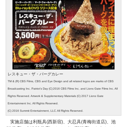
レスキュー・ザ・バーグカレー
TM & (R) CBS Films, CBS and Eye Design and all related logos are marks of CBS
Broadcasting Inc. Patriot’s Day (C) 2016 CBS Films Inc. and Lions Gate Films Inc. All
Rights Reserved. Artwork & Supplementary Materials (C) 2017 Lions Gate
Entertainment Inc. All Rights Reserved.
(C) 2016 Summit Entertainment, LLC. All Rights Reserved.
実施店舗は利瓶具(西新宿)、大忍具(青梅街道店)、池