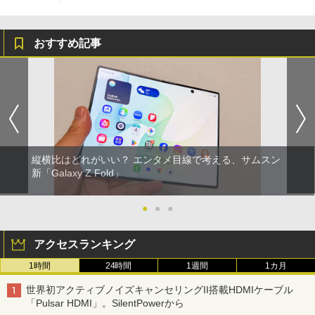
おすすめ記事
縦横比はどれがいい？ エンタメ目線で考える、サムスン
新「Galaxy Z Fold」
●
●
●
アクセスランキング
1時間
24時間
1週間
1カ月
世界初アクティブノイズキャンセリングII搭載HDMIケーブル
「Pulsar HDMI」。SilentPowerから