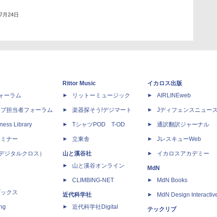
年7月24日
Rittor Music
イカロス出版
dフォーラム
リットーミュージック
AIRLINEweb
ップ担当者フォーラム
楽器探そう!デジマート
Jディフェンスニュー
ness Library
TシャツPOD T-OD
通訳翻訳ジャーナル
セミナー
立東舎
JレスキューWeb
 X（デジタルクロス）
山と溪谷社
イカロスアカデミー
山と溪谷オンライン
MdN
CLIMBING-NET
MdN Books
ブックス
近代科学社
MdN Design Interactiv
ing
近代科学社Digital
テックリブ