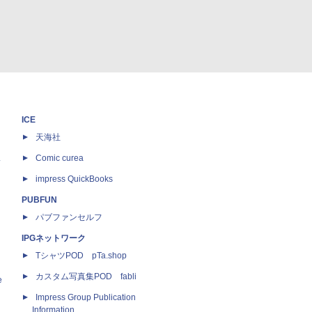
ICE
天海社
ス
Comic curea
impress QuickBooks
PUBFUN
パブファンセルフ
IPGネットワーク
TシャツPOD pTa.shop
カスタム写真集POD fabli
e
Impress Group Publication
Information