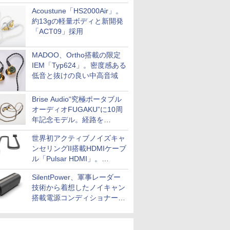
Acoustune「HS2000Air」。
約13gの軽量ボディと新開発
「ACT09」採用
MADOO、Ortho搭載の限定
IEM「Typ624」。密度感ある
低音と抜けの良い中高音域
Brise Audio“究極ポータブル
オーディオFUGAKU”に10周
年記念モデル。経路を
NISHIKIで統一。400万円
世界初アクティブノイズキャ
ンセリングII搭載HDMIケーブ
ル「Pulsar HDMI」。
SilentPowerから
SilentPower、軍事レーダー
技術から着想したノイキャン
搭載電源コンディショナー
「AC iPurifier2」