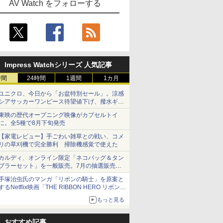
AV Watch をフォローする
Impress Watchシリーズ 人気記事
時間
24時間
1週間
1カ月
ユニクロ、今日から「お盆特別セール」。涼感
シアサッカーワンピース待望値下げ、撥水ギア
ショーツは1990円に
東映の歴代オープニング映像がカプセルトイ
に。全5種で8月下旬発売
【家電レビュー】手ごわい雑草との戦い、コメ
リの草刈機で完全勝利 掃除機感覚で使えた
カルディ、オンライン限定「ネコバッグ＆タン
ブラーセット」を一般販売。7月の抽選販売の
当選無効分
手塚治虫氏のマンガ「リボンの騎士」を原案と
するNetflix映画「THE RIBBON HERO リボンヒ
ーロー」本日配信開始
もっと見る
おすすめ記事