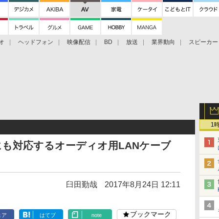
オ
ヘッドフォン
映像配信
BD
放送
業界動向
スピーカー
ェクタ
PS4
BDプレーヤー
映像配信
BD
1
も対応するオーディオ用LANケーブ
臼田勤哉
2017年8月24日 12:11
ブックマーク
ェア
はてブ
note