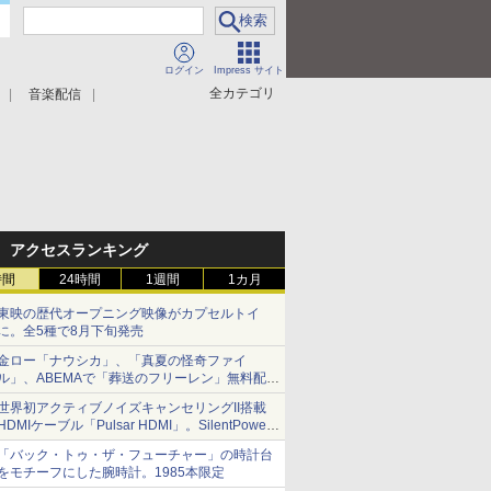
ログイン
Impress サイト
全カテゴリ
音楽配信
アクセスランキング
時間
24時間
1週間
1カ月
東映の歴代オープニング映像がカプセルトイ
に。全5種で8月下旬発売
金ロー「ナウシカ」、「真夏の怪奇ファイ
ル」、ABEMAで「葬送のフリーレン」無料配信
など。夏の特番・配信情報
世界初アクティブノイズキャンセリングII搭載
HDMIケーブル「Pulsar HDMI」。SilentPower
から
「バック・トゥ・ザ・フューチャー」の時計台
をモチーフにした腕時計。1985本限定