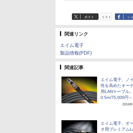
ポスト
リスト
シ
関連リンク
エイム電子
製品情報(PDF)
関連記事
エイム電子、ノ
性を高めたオー
用LANケーブル
0.5m/75,000円～
2016
エイム電子、オ
オ用プレミアムL