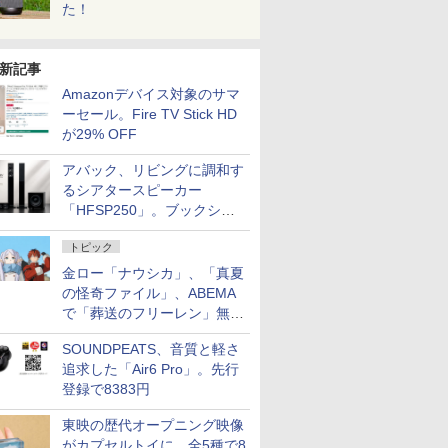
た！
新記事
Amazonデバイス対象のサマ
ーセール。Fire TV Stick HD
が29% OFF
アバック、リビングに調和す
るシアタースピーカー
「HFSP250」。ブックシェ
ルフはペア3万円以下
トピック
金ロー「ナウシカ」、「真夏
の怪奇ファイル」、ABEMA
で「葬送のフリーレン」無料
配信など。夏の特番・配信情
SOUNDPEATS、音質と軽さ
報
追求した「Air6 Pro」。先行
登録で8383円
東映の歴代オープニング映像
がカプセルトイに。全5種で8