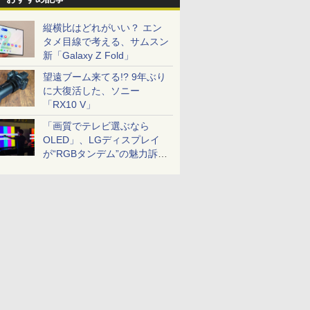
縦横比はどれがいい？ エン
タメ目線で考える、サムスン
新「Galaxy Z Fold」
望遠ブーム来てる!? 9年ぶり
に大復活した、ソニー
「RX10 V」
「画質でテレビ選ぶなら
OLED」、LGディスプレイ
が“RGBタンデム”の魅力訴
求。液晶とのガチ比較も