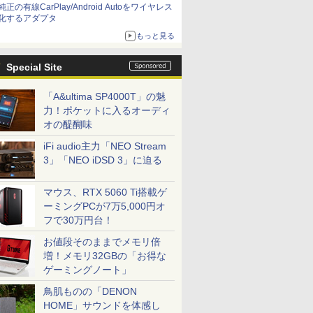
純正の有線CarPlay/Android Autoをワイヤレス
化するアダプタ
もっと見る
Special Site
「A&ultima SP4000T」の魅
力！ポケットに入るオーディ
オの醍醐味
iFi audio主力「NEO Stream
3」「NEO iDSD 3」に迫る
マウス、RTX 5060 Ti搭載ゲ
ーミングPCが7万5,000円オ
フで30万円台！
お値段そのままでメモリ倍
増！メモリ32GBの「お得な
ゲーミングノート」
鳥肌ものの「DENON
HOME」サウンドを体感し