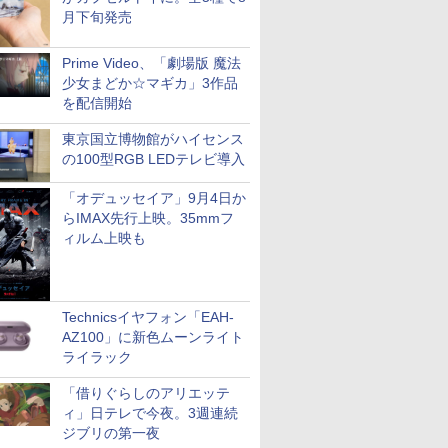
月下旬発売
Prime Video、「劇場版 魔法
少女まどか☆マギカ」3作品
を配信開始
東京国立博物館がハイセンス
の100型RGB LEDテレビ導入
「オデュッセイア」9月4日か
らIMAX先行上映。35mmフ
ィルム上映も
Technicsイヤフォン「EAH-
AZ100」に新色ムーンライト
ライラック
「借りぐらしのアリエッテ
ィ」日テレで今夜。3週連続
ジブリの第一夜