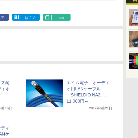
ェア
はてブ
note
イズ耐
エイム電子、オーディ
ディオ
オ用LANケーブル
。
「SHIELDIO NA2」。
11,000円～
年9月16日
2017年6月21日
ーディ
ANケ