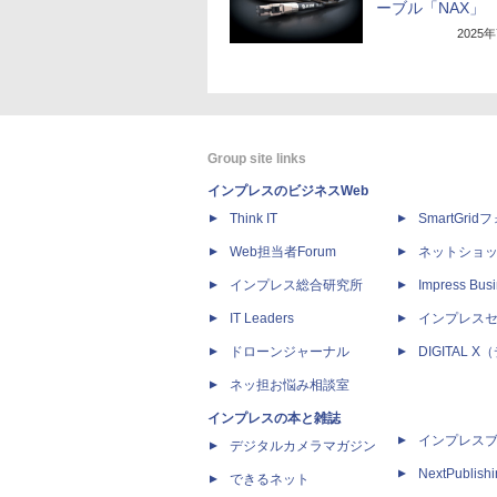
ーブル「NAX」
2025
Group site links
インプレスのビジネスWeb
Think IT
SmartGri
Web担当者Forum
ネットショ
インプレス総合研究所
Impress Busi
IT Leaders
インプレス
ドローンジャーナル
DIGITAL
ネッ担お悩み相談室
インプレスの本と雑誌
インプレス
デジタルカメラマガジン
NextPublish
できるネット