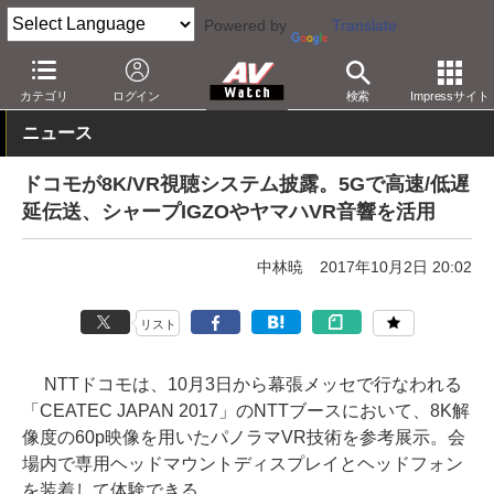
Powered by
Translate
AV Watch
イベント
CEATEC JAPAN
2017
カテゴリ
ログイン
検索
Impressサイト
ニュース
ドコモが8K/VR視聴システム披露。5Gで高速/低遅
延伝送、シャープIGZOやヤマハVR音響を活用
中林暁
2017年10月2日 20:02
リスト
NTTドコモは、10月3日から幕張メッセで行なわれる
「CEATEC JAPAN 2017」のNTTブースにおいて、8K解
像度の60p映像を用いたパノラマVR技術を参考展示。会
場内で専用ヘッドマウントディスプレイとヘッドフォン
を装着して体験できる。