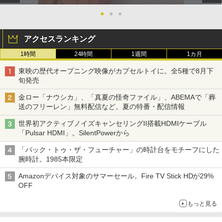
●
●
●
アクセスランキング
1時間
24時間
1週間
1カ月
東映の歴代オープニング映像がカプセルトイに。全5種で8月下
旬発売
金ロー「ナウシカ」、「真夏の怪奇ファイル」、ABEMAで「葬
送のフリーレン」無料配信など。夏の特番・配信情報
世界初アクティブノイズキャンセリングII搭載HDMIケーブル
「Pulsar HDMI」。SilentPowerから
「バック・トゥ・ザ・フューチャー」の時計台をモチーフにした
腕時計。1985本限定
Amazonデバイス対象のサマーセール。Fire TV Stick HDが29%
OFF
もっと見る