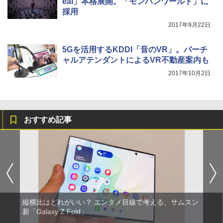
eal」本格展開。「モンハンワールド」に
採用
2017年9月22日
5Gを活用するKDDI「音のVR」。バーチ
ャルアテンダントによるVR不動産案内も
2017年10月2日
おすすめ記事
縦横比はどれがいい？ エンタメ目線で考える、サムスン
新「Galaxy Z Fold」