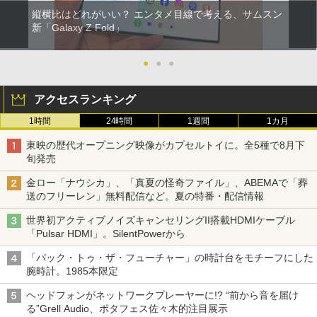
縦横比はどれがいい？ エンタメ目線で考える、サムスン
新「Galaxy Z Fold」
●
●
●
アクセスランキング
1時間
24時間
1週間
1カ月
東映の歴代オープニング映像がカプセルトイに。全5種で8月下
旬発売
金ロー「ナウシカ」、「真夏の怪奇ファイル」、ABEMAで「葬
送のフリーレン」無料配信など。夏の特番・配信情報
世界初アクティブノイズキャンセリングII搭載HDMIケーブル
「Pulsar HDMI」。SilentPowerから
「バック・トゥ・ザ・フューチャー」の時計台をモチーフにした
腕時計。1985本限定
ヘッドフォンがネットワークプレーヤーに!? “前から音を届け
る”Grell Audio、ポタフェス佐々木的注目展示