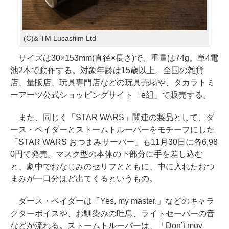
(C)& TM Lucasfilm Ltd
サイズは30×153mm(直径×長さ)で、重量は74g。単4電
池2本で動作する。対象年齢は15歳以上。全国の雑貨
店、量販店、玩具専門店などの玩具売場や、タカラトミ
ーアーツ公式ショッピングサイト「e組」で販売する。
また、同じく「STAR WARS」関連の製品として、ダ
ース・ベイダーとストームトルーパーをモチーフにした
「STAR WARS おつまみサーバー」も11月30日に各6,98
0円で発売。マスク型の本体の下部分に手を差し込む
と、劇中でおなじみのセリフとともに、中に入れたおつ
まみが一口分ほど出てくるというもの。
ダース・ベイダーは「Yes, my master.」などのキャラ
クターボイスや、お馴染みの吐息、ライトセーバーの音
などが流れる。ストームトルーパーは、「Don’t mov