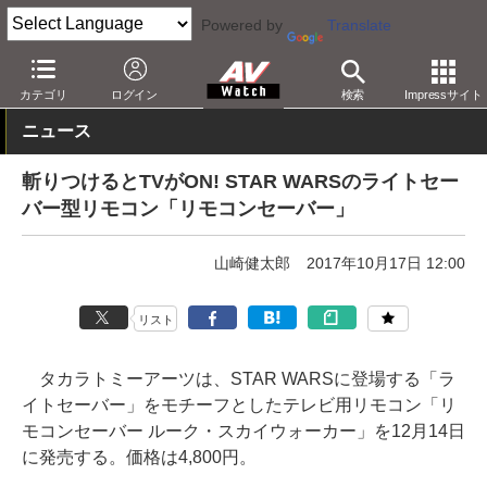
Powered by
Translate
AV Watch
製品
AV周辺機器
カテゴリ
ログイン
検索
Impressサイト
ニュース
斬りつけるとTVがON! STAR WARSのライトセー
バー型リモコン「リモコンセーバー」
山崎健太郎
2017年10月17日 12:00
リスト
タカラトミーアーツは、STAR WARSに登場する「ラ
イトセーバー」をモチーフとしたテレビ用リモコン「リ
モコンセーバー ルーク・スカイウォーカー」を12月14日
に発売する。価格は4,800円。