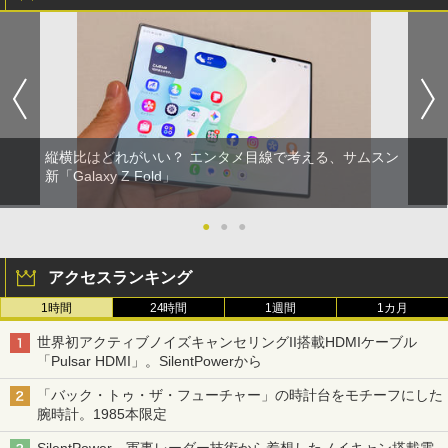
縦横比はどれがいい？ エンタメ目線で考える、サムスン
新「Galaxy Z Fold」
●
●
●
アクセスランキング
1時間
24時間
1週間
1カ月
世界初アクティブノイズキャンセリングII搭載HDMIケーブル
「Pulsar HDMI」。SilentPowerから
「バック・トゥ・ザ・フューチャー」の時計台をモチーフにした
腕時計。1985本限定