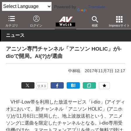
Powered by
Translate
AV Watch
コンテンツ・サービス
放送
ラジオ
カテゴリ
ログイン
検索
Impressサイト
ニュース
アニソン専門チャンネル「アニソン HOLIC」がi-
dioで開局。AI(?)が選曲
中林暁
2017年11月7日 12:17
リスト
VHF-Low帯を利用した放送サービス「i-dio」(アイディ
オ)において、新チャンネル「アニソン HOLIC」(アニホ
リ)が11月6日に開局した。地上波放送初という、アニメ
ソングに選曲を限定したチャンネルとなる。i-dio専用受
信機のほか、スマートフォンアプリを使って無料で聴け