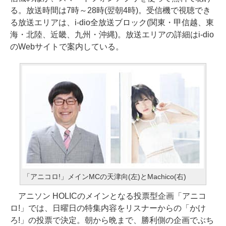
る。放送時間は7時～28時(翌朝4時)。受信機で視聴でき
る放送エリアは、i-dio全放送ブロック(関東・甲信越、東
海・北陸、近畿、九州・沖縄)。放送エリアの詳細はi-dio
のWebサイトで案内している。
「アニコロ!」メインMCの天津向(左)とMachico(右)
アニソン HOLICのメインとなる投票型企画「アニコ
ロ!」では、日曜日の特集内容をリスナーからの「かけ
ろ!」の投票で決定。朝から晩まで、勝利側の企画でぶち