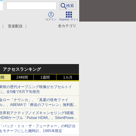
ログイン
Impress サイト
全カテゴリ
音楽配信
アクセスランキング
時間
24時間
1週間
1カ月
東映の歴代オープニング映像がカプセルトイ
に。全5種で8月下旬発売
金ロー「ナウシカ」、「真夏の怪奇ファイ
ル」、ABEMAで「葬送のフリーレン」無料配信
など。夏の特番・配信情報
世界初アクティブノイズキャンセリングII搭載
HDMIケーブル「Pulsar HDMI」。SilentPower
から
「バック・トゥ・ザ・フューチャー」の時計台
をモチーフにした腕時計。1985本限定