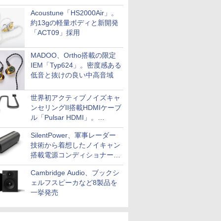
Acoustune「HS2000Air」。
約13gの軽量ボディと新開発
「ACT09」採用
MADOO、Ortho搭載の限定
IEM「Typ624」。密度感ある
低音と抜けの良い中高音域
世界初アクティブノイズキャ
ンセリングII搭載HDMIケーブ
ル「Pulsar HDMI」。
SilentPowerから
SilentPower、軍事レーダー
技術から着想したノイキャン
搭載電源コンディショナー
「AC iPurifier2」
Cambridge Audio、ブックシ
ェルフスピーカなど8製品を
一挙発売