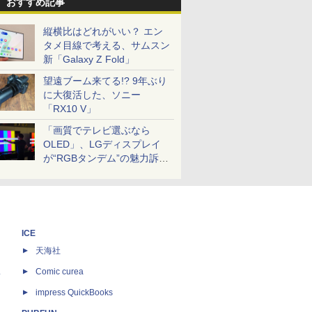
おすすめ記事
縦横比はどれがいい？ エン
タメ目線で考える、サムスン
新「Galaxy Z Fold」
望遠ブーム来てる!? 9年ぶり
に大復活した、ソニー
「RX10 V」
「画質でテレビ選ぶなら
OLED」、LGディスプレイ
が“RGBタンデム”の魅力訴
求。液晶とのガチ比較も
ICE
天海社
ス
Comic curea
impress QuickBooks