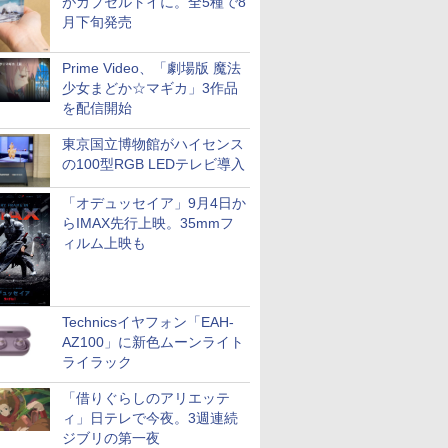
がカプセルトイに。全5種で8
月下旬発売
Prime Video、「劇場版 魔法
少女まどか☆マギカ」3作品
を配信開始
東京国立博物館がハイセンス
の100型RGB LEDテレビ導入
「オデュッセイア」9月4日か
らIMAX先行上映。35mmフ
ィルム上映も
Technicsイヤフォン「EAH-
AZ100」に新色ムーンライト
ライラック
「借りぐらしのアリエッテ
ィ」日テレで今夜。3週連続
ジブリの第一夜