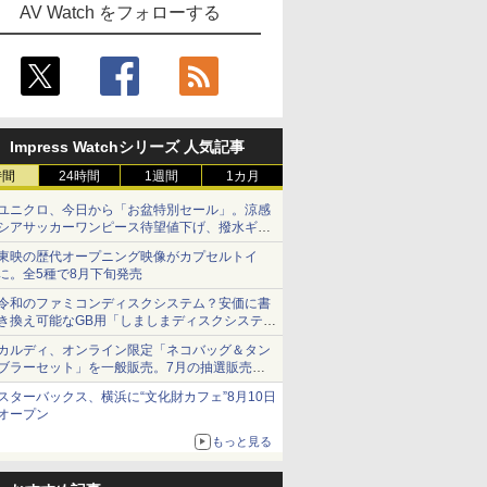
AV Watch をフォローする
Impress Watchシリーズ 人気記事
時間
24時間
1週間
1カ月
ユニクロ、今日から「お盆特別セール」。涼感
シアサッカーワンピース待望値下げ、撥水ギア
ショーツは1990円に
東映の歴代オープニング映像がカプセルトイ
に。全5種で8月下旬発売
令和のファミコンディスクシステム？安価に書
き換え可能なGB用「しましまディスクシステ
ム」
カルディ、オンライン限定「ネコバッグ＆タン
ブラーセット」を一般販売。7月の抽選販売の
当選無効分
スターバックス、横浜に“文化財カフェ”8月10日
オープン
もっと見る