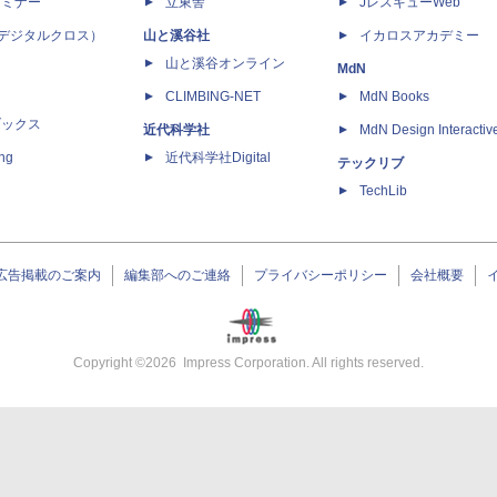
セミナー
立東舎
JレスキューWeb
 X（デジタルクロス）
山と溪谷社
イカロスアカデミー
山と溪谷オンライン
MdN
CLIMBING-NET
MdN Books
ブックス
近代科学社
MdN Design Interactiv
ing
近代科学社Digital
テックリブ
TechLib
広告掲載のご案内
編集部へのご連絡
プライバシーポリシー
会社概要
Copyright ©
2026
Impress Corporation. All rights reserved.