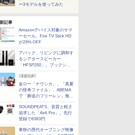
ー3モデルを使ってみた
新記事
Amazonデバイス対象のサマ
ーセール。Fire TV Stick HD
が29% OFF
アバック、リビングに調和す
るシアタースピーカー
「HFSP250」。ブックシェ
ルフはペア3万円以下
トピック
金ロー「ナウシカ」、「真夏
の怪奇ファイル」、ABEMA
で「葬送のフリーレン」無料
配信など。夏の特番・配信情
SOUNDPEATS、音質と軽さ
報
追求した「Air6 Pro」。先行
登録で8383円
東映の歴代オープニング映像