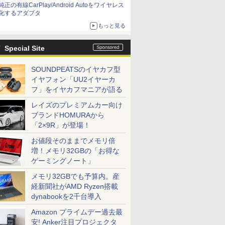
純正の有線CarPlay/Android Autoをワイヤレス
化するアダプタ
もっと見る
Special Site
SOUNDPEATSのイヤカフ型
イヤフォン「UU2イヤーカ
フ」をイヤカフマニアが語る
レイズのプレミアムカー向け
ブランドHOMURAから
「2×9R」が登場！
お値段そのままでメモリ倍
増！メモリ32GBの「お得な
ゲーミングノート」
メモリ32GBでも予算内。産
経新聞社がAMD Ryzen搭載
dynabookを2千台導入
Amazon プライムデー過去最
安! Anker注目プロジェクタ