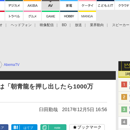
オ
ヘッドフォン
映像配信
BD
放送
業界動向
スピーカー
ェクタ
PS4
BDプレーヤー
映像配信
BD
AbemaTV
1
番は「朝青龍を押し出したら1000万
臼田勤哉
2017年12月5日 16:56
ブックマーク
ェア
はてブ
note