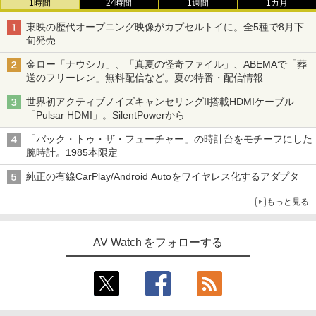
1時間
24時間
1週間
1カ月
東映の歴代オープニング映像がカプセルトイに。全5種で8月下
旬発売
金ロー「ナウシカ」、「真夏の怪奇ファイル」、ABEMAで「葬
送のフリーレン」無料配信など。夏の特番・配信情報
世界初アクティブノイズキャンセリングII搭載HDMIケーブル
「Pulsar HDMI」。SilentPowerから
「バック・トゥ・ザ・フューチャー」の時計台をモチーフにした
腕時計。1985本限定
純正の有線CarPlay/Android Autoをワイヤレス化するアダプタ
もっと見る
AV Watch をフォローする