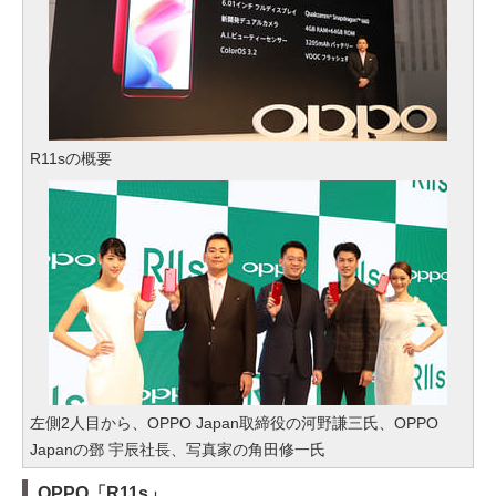
R11sの概要
左側2人目から、OPPO Japan取締役の河野謙三氏、OPPO
Japanの鄧 宇辰社長、写真家の角田修一氏
OPPO「R11s」