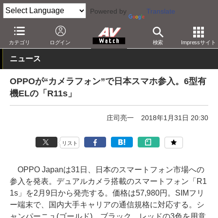
Powered by
Translate
AV Watch
製品
スマートフォン
カテゴリ
ログイン
検索
Impressサイト
ニュース
OPPOが“カメラフォン”で日本スマホ参入。6型有
機ELの「R11s」
庄司亮一
2018年1月31日 20:30
リスト
OPPO Japanは31日、日本のスマートフォン市場への
参入を発表。デュアルカメラ搭載のスマートフォン「R1
1s」を2月9日から発売する。価格は57,980円。SIMフリ
ー端末で、国内大手キャリアの通信規格に対応する。シ
ャンパーニュ(ゴールド)、ブラック、レッドの3色を用意