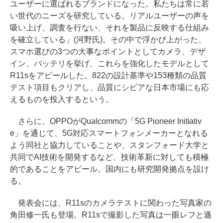
ユーザーに選ばれるブランドになった。私たちは常に若
い世代のニーズを研究している。リアルユーザーの声を
吸い上げ、調査を行ない、それを製品に反映する仕組み
を確立している」(河野氏)。その中で浮かび上がった、
スマホ選びの3つの大事なポイントとしてカメラ、デザ
イン、バッテリを挙げ、これらを強化したモデルとして
R11sをアピールした。822の設計基準や153種類の品質
テスト項目もクリアし、品質にシビアな日本市場にも応
えるものを投入するという。
さらに、OPPOがQualcommの「5G Pioneer Initiativ
e」を通じて、5G対応スマートフォンメーカーとなれる
よう同社と協力していることや、スタンフォード大学と
共同でAI技術を開発するなど、技術革新に対しても積極
的であることをアピール。国内にも研究開発拠点を設け
る。
発表会には、R11sのカメラテストに関わった写真家の
角田修一氏も登場。R11sで撮影した写真は一眼レフと遜