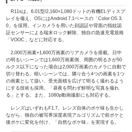
R11sは、6.01型/2,160×1,080ドットの有機ELディスプ
レイを備え、OSにはAndroid 7.1ベースの「Color OS 3.
0」を採用。インカメラを用いた顔認証や背面の指紋認
証センサーによる端末ロック解除、独自の急速充電規格
「VOOC」などに対応する。
2,000万画素+1,600万画素のリアカメラを搭載。日中
の明るいシーンでは1,600万画素側、周囲の明るさが50
ルクス以下になった場合は2,000万画素のカメラに自動で
切り替わる。暗いシーンでは、隣り合う4つの画素を1つ
の画素として扱い、受光面積を広げて明るく撮れるよう
にする技術も採用。「昼夜を問わず鮮明な写真を撮れ
る」とする。また、1080p動画撮影にも対応する。
レンズはいずれもF1.7。レンズ自体のボケ味も生かし
ながら、独自の被写界深度表現アルゴリズムで前ボケと
後ボケに変化を付け、「自然なボケ味」を実現する。