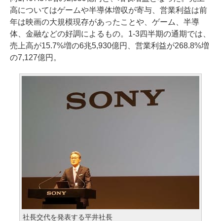
高についてはゲームや半導体増収が寄与、営業利益は前
年は映画の大規模現存があったことや、ゲーム、半導
体、金融などの好調によるもの。1-3四半期の通期では、
売上高が15.7%増の6兆5,930億円、営業利益が268.8%増
の7,127億円。
社長交代を発表する平井社長