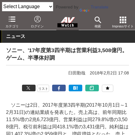
Powered by
Translate
AV Watch
動向
業界動向
経営/IR
カテゴリ
ログイン
検索
Impressサイト
ニュース
ソニー、'17年度第3四半期は営業利益3,508億円。
ゲーム、半導体好調
臼田勤哉
2018年2月2日 17:08
リスト
ソニーは2日、2017年度第3四半期(2017年10月1日～1
2月31日)の連結業績を発表した。売上高は、前年同期比
11.5%増の2兆6,723億円。営業利益は同279.8%増の3,50
8億円。税引前利益は同418.1%増の3,431億円。純利益は
同1,407.3%増の2,959億円と、増収増益となった。売上