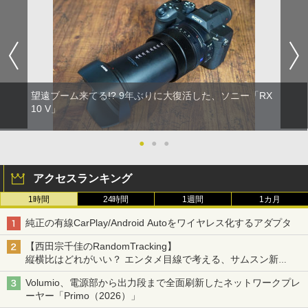
望遠ブーム来てる!? 9年ぶりに大復活した、ソニー「RX
10 V」
●
●
●
アクセスランキング
1時間
24時間
1週間
1カ月
純正の有線CarPlay/Android Autoをワイヤレス化するアダプタ
【西田宗千佳のRandomTracking】
縦横比はどれがいい？ エンタメ目線で考える、サムスン新
「Galaxy Z Fold」
Volumio、電源部から出力段まで全面刷新したネットワークプレ
ーヤー「Primo（2026）」