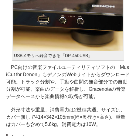
USBメモリへ録音できる「DP-450USB」
PC向けの音楽ファイルユーティリティソフトの「Mus
iCut for Denon」もデノンのWebサイトからダウンロード
可能。トラック分割や、手動や曲間の無音部分での自動
分割が可能。楽曲のデータを解析し、Gracenoteの音楽
データベースから楽曲情報の取得が可能。
外形寸法や重量、消費電力は2機種共通。サイズは、
カバー無しで414×342×105mm(幅×奥行き×高さ)、重量
はカバーも含めて5.6kg。消費電力は10W。