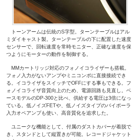
トーンアームは伝統のS字型。ターンテーブルはアル
ミダイキャスト製。ターンテーブルの下に配置した速度
センサーで、回転速度を常時モニター、正確な速度を保
つようにモーターの動作を制御する。
MMカートリッジ対応のフォノイコライザーも搭載。
フォノ入力がないアンプやミニコンポに直接接続でき
る。イコライザをスイッチでOFFにする事もできる。フ
ォノイコライザ音質向上のため、電源回路も見直し。ベ
ースモデルのDP-300と比べ、供給する電圧は3倍になっ
ている。低ノイズFETや、低ノイズタイプのバイポーラ
入力オペアンプも使い、高音質化を追求した。
ユニークな機能として、付属のダストカバーが着脱で
き、スタンドとして縦置きが可能。レコードジャケット