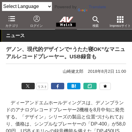
Powered by
Translate
AV Watch
製品
レコードプレーヤー
カテゴリ
ログイン
検索
Impressサイト
ニュース
デノン、現代的デザインで“うたた寝OK”なマニュ
アルレコードプレーヤー。USB録音も
山崎健太郎
2018年8月2日 11:00
リスト
ディーアンドエムホールディングスは、デノンブラン
ドのアナログレコードプレーヤー2機種を8月中旬に発売
する。「デザイン」シリーズの製品と位置づけられてお
り、価格は、シンプルなプレーヤーの「DP-400」が58,0
00円、USBメモリへの録音機能を備えた「DP-450US