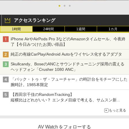
●
●
●
アクセスランキング
1時間
24時間
1週間
1カ月
iPhone AirやAirPods Pro 3などのAmazonタイムセール、今夜終
了【今日みつけたお買い得品】
純正の有線CarPlay/Android Autoをワイヤレス化するアダプタ
Skullcandy、BoseのANCとサウンドチューニング採用の震える
ヘッドフォン「Crusher 1080 ANC」
「バック・トゥ・ザ・フューチャー」の時計台をモチーフにした
腕時計。1985本限定
【西田宗千佳のRandomTracking】
縦横比はどれがいい？ エンタメ目線で考える、サムスン新
「Galaxy Z Fold」
もっと見る
AV Watch をフォローする