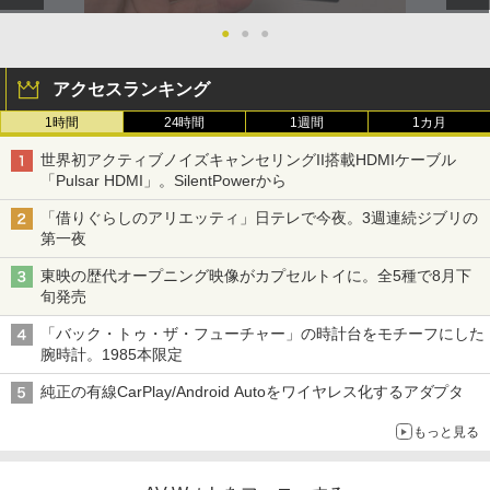
●
●
●
アクセスランキング
1時間
24時間
1週間
1カ月
世界初アクティブノイズキャンセリングII搭載HDMIケーブル
「Pulsar HDMI」。SilentPowerから
「借りぐらしのアリエッティ」日テレで今夜。3週連続ジブリの
第一夜
東映の歴代オープニング映像がカプセルトイに。全5種で8月下
旬発売
「バック・トゥ・ザ・フューチャー」の時計台をモチーフにした
腕時計。1985本限定
純正の有線CarPlay/Android Autoをワイヤレス化するアダプタ
もっと見る