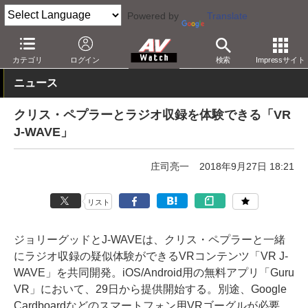
Powered by
Translate
AV Watch
コンテンツ・サービス
VR
カテゴリ
ログイン
検索
Impressサイト
ニュース
クリス・ペプラーとラジオ収録を体験できる「VR
J-WAVE」
庄司亮一
2018年9月27日 18:21
リスト
ジョリーグッドとJ-WAVEは、クリス・ペプラーと一緒
にラジオ収録の疑似体験ができるVRコンテンツ「VR J-
WAVE」を共同開発。iOS/Android用の無料アプリ「Guru
VR」において、29日から提供開始する。別途、Google
Cardboardなどのスマートフォン用VRゴーグルが必要。