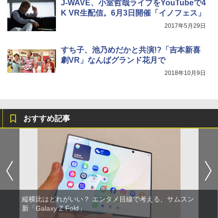
J-WAVE、小室哲哉ライブをYouTubeで4
K VR生配信。6月3日開催「イノフェス」
2017年5月29日
すち子、池乃めだかと共演!?「吉本新喜
劇VR」なんばグランド花月で
2018年10月9日
おすすめ記事
縦横比はどれがいい？ エンタメ目線で考える、サムスン
新「Galaxy Z Fold」