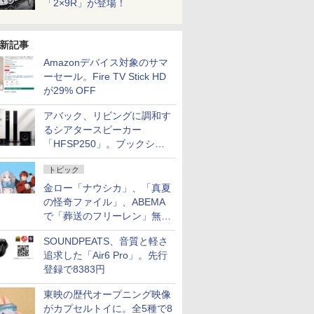
「2×9R」が登場！
新記事
Amazonデバイス対象のサマ
ーセール。Fire TV Stick HD
が29% OFF
アバック、リビングに調和す
るシアタースピーカー
「HFSP250」。ブックシェ
ルフはペア3万円以下
トピック
金ロー「ナウシカ」、「真夏
の怪奇ファイル」、ABEMA
で「葬送のフリーレン」無料
配信など。夏の特番・配信情
SOUNDPEATS、音質と軽さ
報
追求した「Air6 Pro」。先行
登録で8383円
東映の歴代オープニング映像
がカプセルトイに。全5種で8