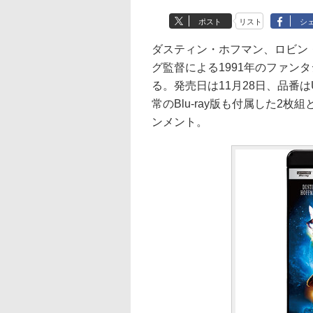
ポスト
リスト
シ
ダスティン・ホフマン、ロビン
グ監督による1991年のファンタジー映
る。発売日は11月28日、品番はUH
常のBlu-ray版も付属した2
ンメント。