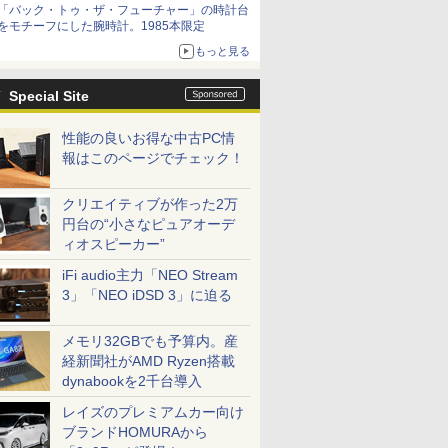
「バック・トゥ・ザ・フューチャー」の時計台
をモチーフにした腕時計。1985本限定
もっと見る
Special Site
性能の良いお得な中古PC情
報はこのページでチェック！
クリエイティブが作った2万
円台の“小さなピュアオーデ
ィオスピーカー”
iFi audio主力「NEO Stream
3」「NEO iDSD 3」に迫る
メモリ32GBでも予算内。産
経新聞社がAMD Ryzen搭載
dynabookを2千台導入
レイズのプレミアムカー向け
ブランドHOMURAから