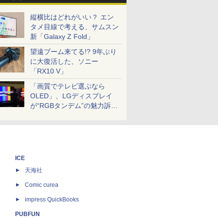
縦横比はどれがいい？ エン
タメ目線で考える、サムスン
新「Galaxy Z Fold」
望遠ブーム来てる!? 9年ぶり
に大復活した、ソニー
「RX10 V」
「画質でテレビ選ぶなら
OLED」、LGディスプレイ
が“RGBタンデム”の魅力訴
求。液晶とのガチ比較も
ICE
天海社
ス
Comic curea
impress QuickBooks
PUBFUN