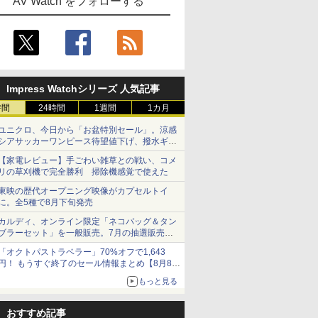
AV Watch をフォローする
Impress Watchシリーズ 人気記事
時間
24時間
1週間
1カ月
ユニクロ、今日から「お盆特別セール」。涼感
シアサッカーワンピース待望値下げ、撥水ギア
ショーツは1990円に
【家電レビュー】手ごわい雑草との戦い、コメ
リの草刈機で完全勝利 掃除機感覚で使えた
東映の歴代オープニング映像がカプセルトイ
に。全5種で8月下旬発売
カルディ、オンライン限定「ネコバッグ＆タン
ブラーセット」を一般販売。7月の抽選販売の
当選無効分
「オクトパストラベラー」70%オフで1,643
円！ もうすぐ終了のセール情報まとめ【8月8日
更新】
もっと見る
ニンテンドーeショップでは「大神 絶景版」が
67%オフで990円
おすすめ記事