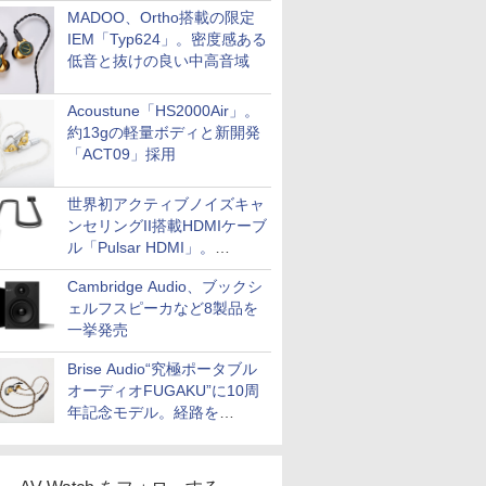
MADOO、Ortho搭載の限定
IEM「Typ624」。密度感ある
低音と抜けの良い中高音域
Acoustune「HS2000Air」。
約13gの軽量ボディと新開発
「ACT09」採用
世界初アクティブノイズキャ
ンセリングII搭載HDMIケーブ
ル「Pulsar HDMI」。
SilentPowerから
Cambridge Audio、ブックシ
ェルフスピーカなど8製品を
一挙発売
Brise Audio“究極ポータブル
オーディオFUGAKU”に10周
年記念モデル。経路を
NISHIKIで統一。400万円