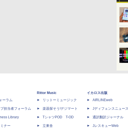
Rittor Music
イカロス出版
dフォーラム
リットーミュージック
AIRLINEweb
ップ担当者フォーラム
楽器探そう!デジマート
Jディフェンスニュー
ness Library
TシャツPOD T-OD
通訳翻訳ジャーナル
セミナー
立東舎
JレスキューWeb