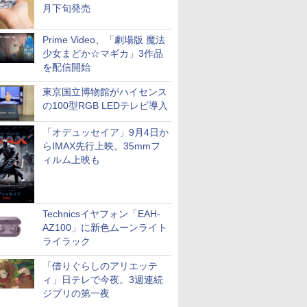
月下旬発売
Prime Video、「劇場版 魔法
少女まどか☆マギカ」3作品
を配信開始
東京国立博物館がハイセンス
の100型RGB LEDテレビ導入
「オデュッセイア」9月4日か
らIMAX先行上映。35mmフ
ィルム上映も
Technicsイヤフォン「EAH-
AZ100」に新色ムーンライト
ライラック
「借りぐらしのアリエッテ
ィ」日テレで今夜。3週連続
ジブリの第一夜