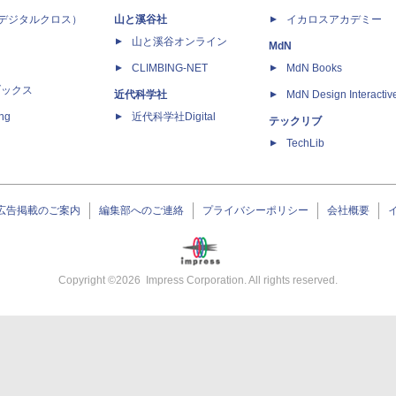
 X（デジタルクロス）
山と溪谷社
イカロスアカデミー
山と溪谷オンライン
MdN
CLIMBING-NET
MdN Books
ブックス
近代科学社
MdN Design Interactiv
ing
近代科学社Digital
テックリブ
TechLib
広告掲載のご案内
編集部へのご連絡
プライバシーポリシー
会社概要
Copyright ©
2026
Impress Corporation. All rights reserved.