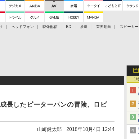
オ
ヘッドフォン
映像配信
BD
放送
業界動向
スピーカー
ェクタ
PS4
BDプレーヤー
映像配信
BD
1
化。成長したピーターパンの冒険、ロビ
山崎健太郎
2018年10月4日 12:44