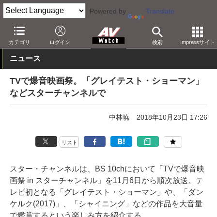
Powered by
Translate
AV Watch
コンテンツ・サービス
放送
その他
カテゴリ
ログイン
検索
Impressサイト
ニュース
TVで爆音映画祭。「グレイテスト・ショーマン」
などスターチャンネルで
中林暁
2018年10月23日 17:26
リスト
スター・チャンネルは、BS 10chにおいて「TVで爆音映
画祭 in スターチャンネル」を11月6日から順次放送。テ
レビ初となる「グレイテスト・ショーマン」や、「ダン
ケルク(2017)」、「シャイニング」などの作品を大音量
で鑑賞するという楽しみ方を紹介する。