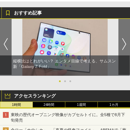
おすすめ記事
縦横比はどれがいい？ エンタメ目線で考える、サムスン
新「Galaxy Z Fold」
●
●
●
アクセスランキング
1時間
24時間
1週間
1カ月
東映の歴代オープニング映像がカプセルトイに。全5種で8月下
旬発売