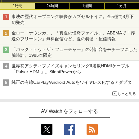
1時間
24時間
1週間
1カ月
東映の歴代オープニング映像がカプセルトイに。全5種で8月下
旬発売
金ロー「ナウシカ」、「真夏の怪奇ファイル」、ABEMAで「葬
送のフリーレン」無料配信など。夏の特番・配信情報
「バック・トゥ・ザ・フューチャー」の時計台をモチーフにした
腕時計。1985本限定
世界初アクティブノイズキャンセリングII搭載HDMIケーブル
「Pulsar HDMI」。SilentPowerから
純正の有線CarPlay/Android Autoをワイヤレス化するアダプタ
もっと見る
AV Watch をフォローする