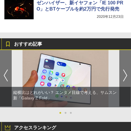
ゼンハイザー、新イヤフォン「IE 100 PR
O」とBTケーブルを約2万円で先行発売
2020年12月23日
おすすめ記事
縦横比はどれがいい？ エンタメ目線で考える、サムスン
新「Galaxy Z Fold」
●
●
●
アクセスランキング