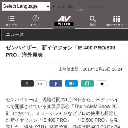
Powered by
Translate
AV Watch
製品
ヘッドフォン
ゼンハイザー
カテゴリ
ログイン
検索
Impressサイト
ニュース
ゼンハイザー、新イヤフォン「IE 400 PRO/500
PRO」海外発表
山崎健太郎
2019年1月25日 16:24
リスト
ゼンハイザーは、現地時間の1月24日から、米アナハイ
ムで開催されている楽器展示会「The NAMM Show 201
9」において、ミュージシャンなどプロの使用も想定し
た新イヤフォン「IE 400 PRO」、「IE 500 PRO」を発
表した。海外で3月に発売予定。価格はIE 400 PROが34