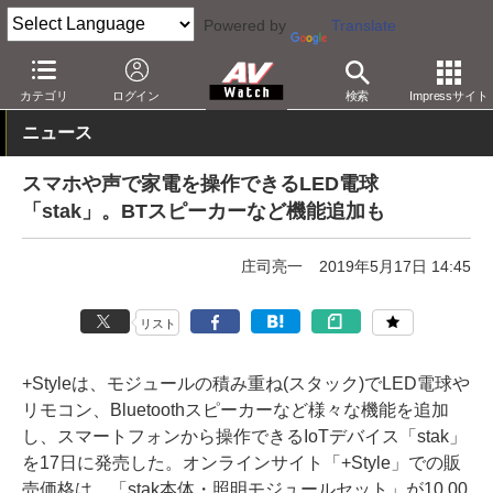
Powered by
Translate
AV Watch
製品
AV周辺機器
カテゴリ
ログイン
検索
Impressサイト
ニュース
スマホや声で家電を操作できるLED電球
「stak」。BTスピーカーなど機能追加も
庄司亮一
2019年5月17日 14:45
リスト
+Styleは、モジュールの積み重ね(スタック)でLED電球や
リモコン、Bluetoothスピーカーなど様々な機能を追加
し、スマートフォンから操作できるIoTデバイス「stak」
を17日に発売した。オンラインサイト「+Style」での販
売価格は、「stak本体・照明モジュールセット」が10,00