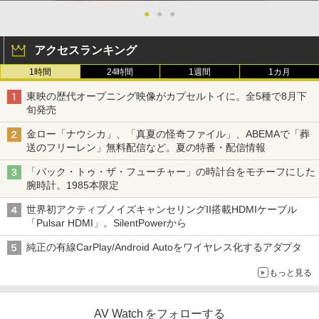
●
●
●
アクセスランキング
1時間
24時間
1週間
1カ月
東映の歴代オープニング映像がカプセルトイに。全5種で8月下
旬発売
金ロー「ナウシカ」、「真夏の怪奇ファイル」、ABEMAで「葬
送のフリーレン」無料配信など。夏の特番・配信情報
「バック・トゥ・ザ・フューチャー」の時計台をモチーフにした
腕時計。1985本限定
世界初アクティブノイズキャンセリングII搭載HDMIケーブル
「Pulsar HDMI」。SilentPowerから
純正の有線CarPlay/Android Autoをワイヤレス化するアダプタ
もっと見る
AV Watch をフォローする