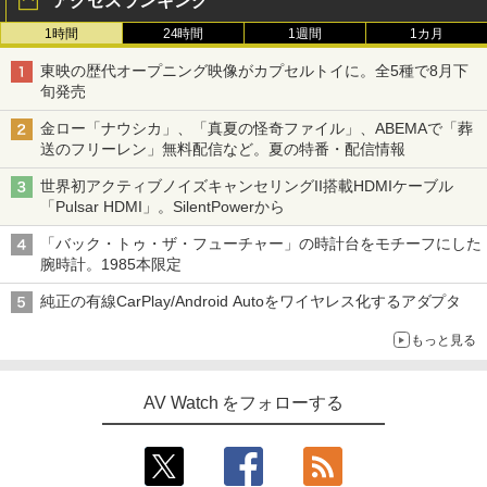
アクセスランキング
1時間
24時間
1週間
1カ月
東映の歴代オープニング映像がカプセルトイに。全5種で8月下
旬発売
金ロー「ナウシカ」、「真夏の怪奇ファイル」、ABEMAで「葬
送のフリーレン」無料配信など。夏の特番・配信情報
世界初アクティブノイズキャンセリングII搭載HDMIケーブル
「Pulsar HDMI」。SilentPowerから
「バック・トゥ・ザ・フューチャー」の時計台をモチーフにした
腕時計。1985本限定
純正の有線CarPlay/Android Autoをワイヤレス化するアダプタ
もっと見る
AV Watch をフォローする