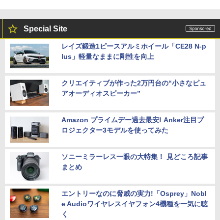
Special Site
レイズ鍛造1ピースアルミホイール「CE28 N-p
lus」軽量なままに剛性を向上
クリエイティブが作った2万円台の“小さなピュ
アオーディオスピーカー”
Amazon プライムデー過去最安! Anker注目プ
ロジェクター3モデルを使ってみた
ソニーミラーレス一眼の大特集！ 見どころ記事
まとめ
エントリーなのに脅威の実力!「Osprey」Nobl
e Audioワイヤレスイヤフォン4機種を一気に聴
く