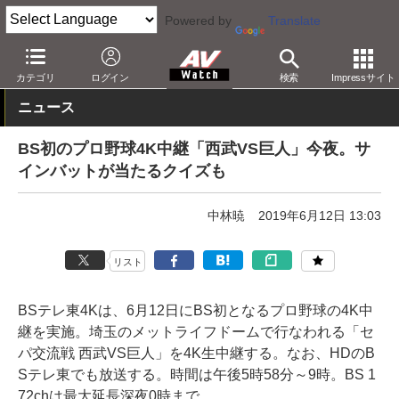
Powered by
Translate
AV Watch
コンテンツ・サービス
放送
4K
カテゴリ
ログイン
検索
Impressサイト
ニュース
BS初のプロ野球4K中継「西武VS巨人」今夜。サ
インバットが当たるクイズも
中林暁
2019年6月12日 13:03
リスト
BSテレ東4Kは、6月12日にBS初となるプロ野球の4K中
継を実施。埼玉のメットライフドームで行なわれる「セ
パ交流戦 西武VS巨人」を4K生中継する。なお、HDのB
Sテレ東でも放送する。時間は午後5時58分～9時。BS 1
72chは最大延長深夜0時まで。