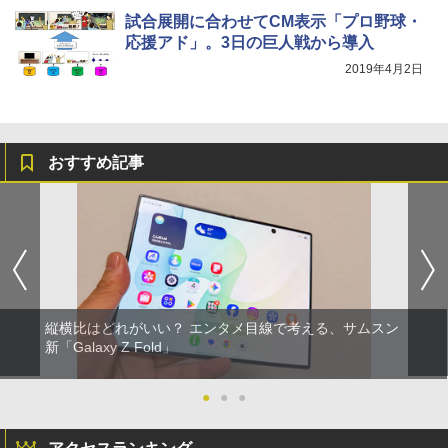
試合展開に合わせてCM表示「プロ野球・
応援アド」。3日の巨人戦から導入
2019年4月2日
おすすめ記事
縦横比はどれがいい？ エンタメ目線で考える、サムスン
新「Galaxy Z Fold」
●
●
●