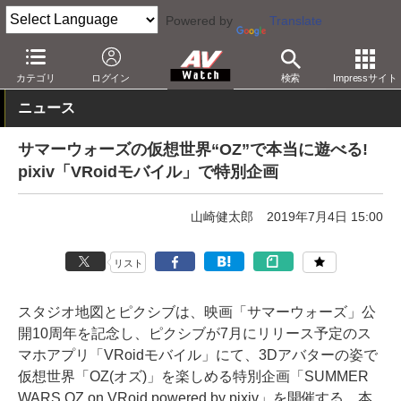
Powered by
Translate
AV Watch
コンテンツ・サービス
映画
映画作品
カテゴリ
ログイン
検索
Impressサイト
ニュース
サマーウォーズの仮想世界“OZ”で本当に遊べる!
pixiv「VRoidモバイル」で特別企画
山崎健太郎
2019年7月4日 15:00
リスト
スタジオ地図とピクシブは、映画「サマーウォーズ」公
開10周年を記念し、ピクシブが7月にリリース予定のス
マホアプリ「VRoidモバイル」にて、3Dアバターの姿で
仮想世界「OZ(オズ)」を楽しめる特別企画「SUMMER
WARS OZ on VRoid powered by pixiv」を開催する。本