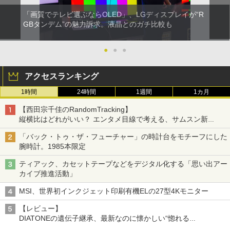
「画質でテレビ選ぶならOLED」、LGディスプレイが“R
GBタンデム”の魅力訴求。液晶とのガチ比較も
●
●
●
アクセスランキング
1時間
24時間
1週間
1カ月
【西田宗千佳のRandomTracking】
縦横比はどれがいい？ エンタメ目線で考える、サムスン新
「Galaxy Z Fold」
「バック・トゥ・ザ・フューチャー」の時計台をモチーフにした
腕時計。1985本限定
ティアック、カセットテープなどをデジタル化する「思い出アー
カイブ推進活動」
MSI、世界初インクジェット印刷有機ELの27型4Kモニター
【レビュー】
DIATONEの遺伝子継承、最新なのに懐かしい“惚れる
音”Tecnologia e Cuore「DS-TC52B」を聴く