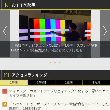
おすすめ記事
「画質でテレビ選ぶならOLED」、LGディスプレイが“R
GBタンデム”の魅力訴求。液晶とのガチ比較も
●
●
●
アクセスランキング
1時間
24時間
1週間
1カ月
ティアック、カセットテープなどをデジタル化する「思い出アー
カイブ推進活動」
「バック・トゥ・ザ・フューチャー」の時計台をモチーフにした
腕時計。1985本限定