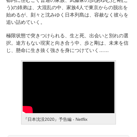
都内に住むごく普通の家族、武藤家の歩(あゆむ)と剛(ご
う)の姉弟は、大混乱の中、家族4人で東京からの脱出を
始めるが、刻々と沈みゆく日本列島は、容赦なく彼らを
追い詰めていく。
極限状態で突きつけられる、生と死、出会いと別れの選
択。途方もない現実と向き合う中、歩と剛は、未来を信
じ、懸命に生き抜く強さを身につけていく……
『日本沈没2020』予告編 - Netflix