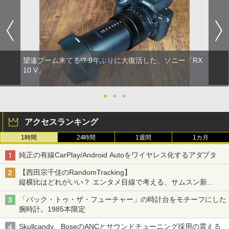
望遠ブーム来てる!? 9年ぶりに大復活した、ソニー「RX
10 V」
●
●
●
アクセスランキング
1時間
24時間
1週間
1カ月
純正の有線CarPlay/Android Autoをワイヤレス化するアダプタ
【西田宗千佳のRandomTracking】
縦横比はどれがいい？ エンタメ目線で考える、サムスン新
「Galaxy Z Fold」
「バック・トゥ・ザ・フューチャー」の時計台をモチーフにした
腕時計。1985本限定
Skullcandy、BoseのANCとサウンドチューニング採用の震える