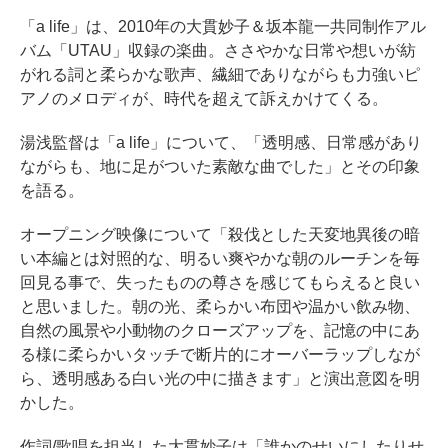
「a life」は、2010年の大貫妙子＆坂本龍一共同制作アル
バム「UTAU」収録の楽曲。ささやかな日常や想いが紡
がれる詞と柔らかな歌声、繊細でありながらも力強いピ
アノのメロディが、時代を超えて訴えかけてくる。
湯浅監督は「a life」について、「透明感、日常感があり
ながらも、地に足がついた素敵な曲でした」とその印象
を語る。
オープニング映像について「殺伐とした天変地異後の暗
い本編とは対照的な、明るい爽やかな朝のルーチンを毎
回見る事で、失ったものの尊さを感じてもらえると良い
と思いました。朝の光、柔らかい布団や温かい飲み物、
自然の風景や小動物のクローズアップを、記憶の中にあ
る様に柔らかいタッチで断片的にオーバーラップしなが
ら、透明感ある白い光の中に描きます」と演出意図を明
かした。
作詞/歌唱を担当した大貫妙子は「誰かのせいにしたりせ