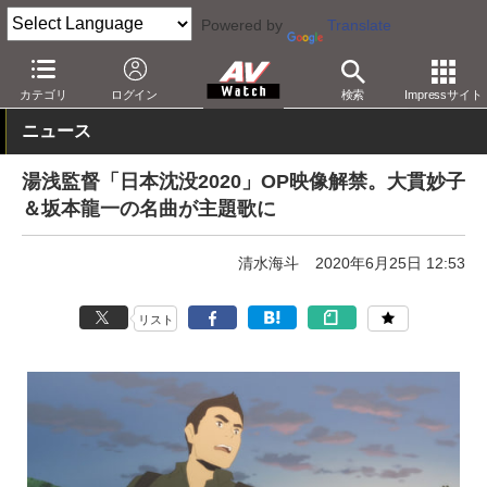
Powered by
Translate
AV Watch
コンテンツ・サービス
映像配信
Netflix
カテゴリ
ログイン
検索
Impressサイト
ニュース
湯浅監督「日本沈没2020」OP映像解禁。大貫妙子
＆坂本龍一の名曲が主題歌に
清水海斗
2020年6月25日 12:53
リスト