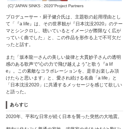
(C)“JAPAN SINKS : 2020”Project Partners
プロデューサー・厨子健介氏は、主題歌の起用理由とし
て「『a life』は、その世界観が『日本沈没2020』のテー
マとシンクロし、聴いているとイメージが際限なく広が
っていく曲でした」と、この作品を形作る上で不可欠だ
ったと話す。
また「坂本龍一さんの美しい旋律と大貫妙子さんの透明
感のある歌声で“心の力で飛び越えよう”と歌う『a lif
e』。この素敵なコラボレーションを、是非お楽しみ頂
けたらと思います」と、愛され続ける名曲「a life」と
「日本沈没2020」に共通するメッセージを感じて欲しい
と語った。
あらすじ
2020年、平和な日常が続く日本を襲った突然の大地震。