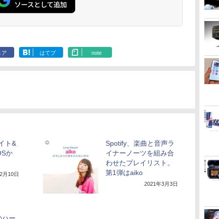
ェア
はてブ
note
ライト&
Spotify、楽曲と音声ラ
OSか
イナーノーツを組み合
わせたプレイリスト。
第1弾はaiko
年2月10日
2021年3月3日
東のハー