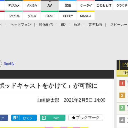
オ
ヘッドフォン
映像配信
BD
放送
業界動向
スピーカー
ェクタ
PS4
BDプレーヤー
映像配信
BD
Spotify
1
yでポッドキャストをかけて」が可能に
山崎健太郎
2021年2月5日 14:00
ブックマーク
ェア
はてブ
note