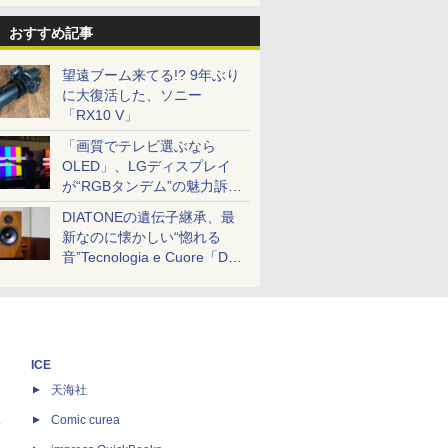
おすすめ記事
望遠ブーム来てる!? 9年ぶり
に大復活した、ソニー
「RX10 V」
「画質でテレビ選ぶなら
OLED」、LGディスプレイ
が“RGBタンデム”の魅力訴
求。液晶とのガチ比較も
DIATONEの遺伝子継承、最
新なのに懐かしい“惚れる
音”Tecnologia e Cuore「DS-
TC52B」を聴く
ICE
天海社
ス
Comic curea