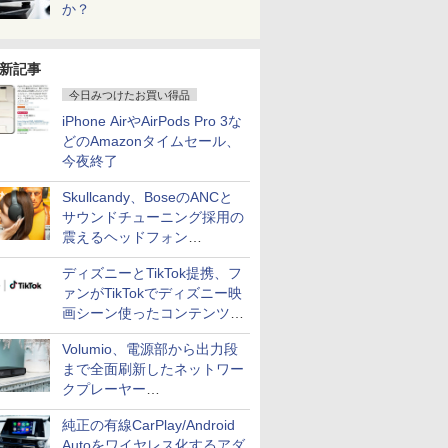
か？
新記事
今日みつけたお買い得品
iPhone AirやAirPods Pro 3な
どのAmazonタイムセール、
今夜終了
Skullcandy、BoseのANCと
サウンドチューニング採用の
震えるヘッドフォン
「Crusher 1080 ANC」
ディズニーとTikTok提携、フ
ァンがTikTokでディズニー映
画シーン使ったコンテンツ制
作、Disney+にも配信
Volumio、電源部から出力段
まで全面刷新したネットワー
クプレーヤー
「Primo（2026）」
純正の有線CarPlay/Android
Autoをワイヤレス化するアダ