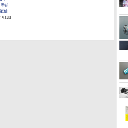
メ番組
占配信
年4月21日