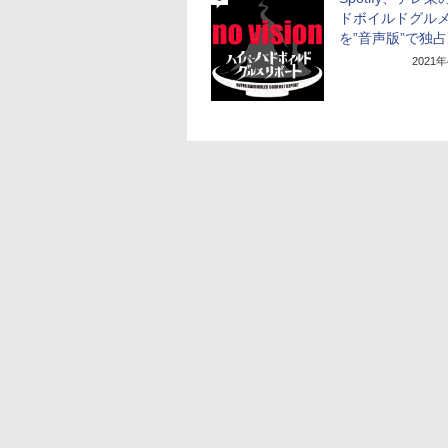
ドボイルドグル
を”音声版”で独
2021