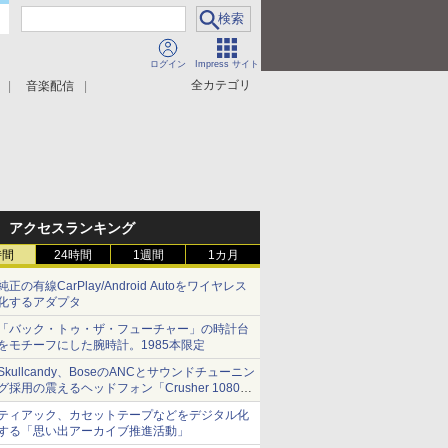
ログイン
Impress サイト
全カテゴリ
音楽配信
アクセスランキング
時間
24時間
1週間
1カ月
純正の有線CarPlay/Android Autoをワイヤレス
化するアダプタ
「バック・トゥ・ザ・フューチャー」の時計台
をモチーフにした腕時計。1985本限定
Skullcandy、BoseのANCとサウンドチューニン
グ採用の震えるヘッドフォン「Crusher 1080
ANC」
ティアック、カセットテープなどをデジタル化
する「思い出アーカイブ推進活動」