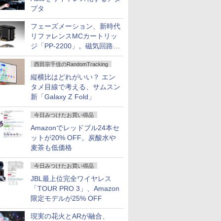
プタ
フェーズメーション、新時代
リファレンスMCカートリッ
ジ「PP-2200」。磁気回路や
ハウジングを根本から見直し
西田宗千佳のRandomTracking
縦横比はどれがいい？ エン
タメ目線で考える、サムスン
新「Galaxy Z Fold」
今日みつけたお買い得品
Amazonでレッドブル24本セ
ットが20% OFF。炭酸水や
麦茶も低価格
今日みつけたお買い得品
JBL最上位完全ワイヤレス
「TOUR PRO 3」、Amazon
限定モデルが25% OFF
現実の花火とARが融合、