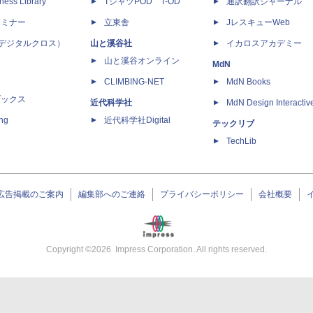
ness Library
TシャツPOD T-OD
通訳翻訳ジャーナル
セミナー
立東舎
JレスキューWeb
 X（デジタルクロス）
山と溪谷社
イカロスアカデミー
山と溪谷オンライン
MdN
CLIMBING-NET
MdN Books
ブックス
近代科学社
MdN Design Interactiv
ing
近代科学社Digital
テックリブ
TechLib
広告掲載のご案内
編集部へのご連絡
プライバシーポリシー
会社概要
Copyright ©
2026
Impress Corporation. All rights reserved.