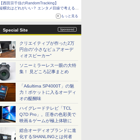
【西田宗千佳のRandomTracking】
縦横比はどれがいい？ エンタメ目線で考える、
サムスン新「Galaxy Z Fold」
もっと見る
Special Site
クリエイティブが作った2万
円台の“小さなピュアオーデ
ィオスピーカー”
ソニーミラーレス一眼の大特
集！ 見どころ記事まとめ
「A&ultima SP4000T」の魅
力！ポケットに入るオーディ
オの醍醐味
ハイグレードテレビ「TCL
Q7D Pro」。圧巻の色彩美で
映画＆ゲームが極上体験に
総合オーディオブランドに進
化するSHANLINGとは何者