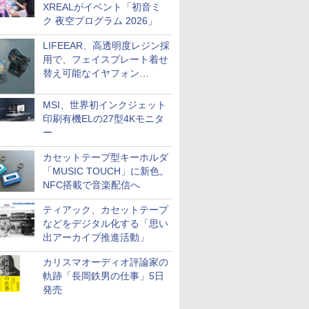
XREALがイベント「初音ミ
ク 夜空プログラム 2026」
LIFEEAR、高透明度レジン採
用で、フェイスプレート着せ
替え可能なイヤフォン
「Nova Shell」
MSI、世界初インクジェット
印刷有機ELの27型4Kモニタ
ー
カセットテープ型キーホルダ
「MUSIC TOUCH」に新色。
NFC搭載で音楽配信へ
ティアック、カセットテープ
などをデジタル化する「思い
出アーカイブ推進活動」
カリスマオーディオ評論家の
軌跡「長岡鉄男の仕事」5日
発売