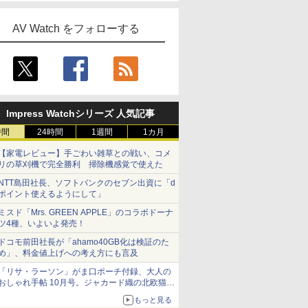
AV Watch をフォローする
Impress Watchシリーズ 人気記事
時間
24時間
1週間
1カ月
【家電レビュー】手ごわい雑草との戦い、コメ
リの草刈機で完全勝利 掃除機感覚で使えた
NTT島田社長、ソフトバンクのセブン出資に「d
ポイント使えるようにして」
ミスド「Mrs. GREEN APPLE」のコラボドーナ
ツ4種、いよいよ発売！
ドコモ前田社長が「ahamo40GB化は検証のた
め」、料金値上げへの考え方にも言及
「リサ・ラーソン」がま口ポーチ付録、大人の
おしゃれ手帖 10月号。ジャカード織の北欧猫デ
ザイン
もっと見る