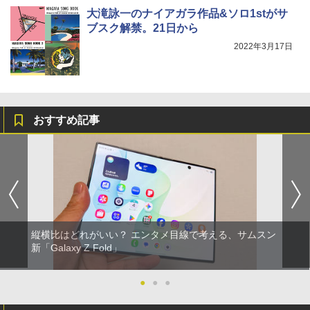
大滝詠一のナイアガラ作品&ソロ1stがサ
ブスク解禁。21日から
2022年3月17日
おすすめ記事
縦横比はどれがいい？ エンタメ目線で考える、サムスン
新「Galaxy Z Fold」
●
●
●