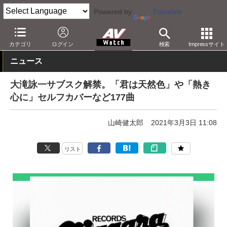
Powered by
Translate
AV Watch
コンテンツ・サービス
音楽配信
カテゴリ
ログイン
検索
Impressサイト
ニュース
大滝詠一サブスク解禁。「君は天然色」や「熱き
心に」セルフカバーなど177曲
山崎健太郎
2021年3月3日 11:08
リスト